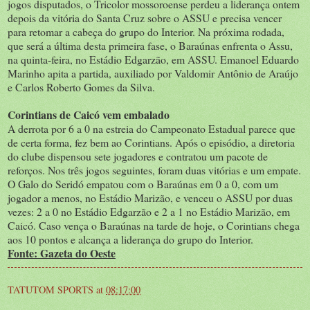
jogos disputados, o Tricolor mossoroense perdeu a liderança ontem
depois da vitória do Santa Cruz sobre o ASSU e precisa vencer
para retomar a cabeça do grupo do Interior. Na próxima rodada,
que será a última desta primeira fase, o Baraúnas enfrenta o Assu,
na quinta-feira, no Estádio Edgarzão, em ASSU. Emanoel Eduardo
Marinho apita a partida, auxiliado por Valdomir Antônio de Araújo
e Carlos Roberto Gomes da Silva.
Corintians de Caicó vem embalado
A derrota por 6 a 0 na estreia do Campeonato Estadual parece que
de certa forma, fez bem ao Corintians. Após o episódio, a diretoria
do clube dispensou sete jogadores e contratou um pacote de
reforços. Nos três jogos seguintes, foram duas vitórias e um empate.
O Galo do Seridó empatou com o Baraúnas em 0 a 0, com um
jogador a menos, no Estádio Marizão, e venceu o ASSU por duas
vezes: 2 a 0 no Estádio Edgarzão e 2 a 1 no Estádio Marizão, em
Caicó. Caso vença o Baraúnas na tarde de hoje, o Corintians chega
aos 10 pontos e alcança a liderança do grupo do Interior.
Fonte: Gazeta do Oeste
TATUTOM SPORTS
at
08:17:00