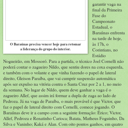
garantir vaga na
final da Primeira
Fase do
Campeonato
Estadual, o
Baraúnas enfrenta
na tarde de hoje,
às 17h, o
O Baraúnas precisa vencer hoje para retomar
a liderança do grupo do interior.
Corintians, no
Estádio
Nogueirão, em Mossoró. Para a partida, o técnico Joel Cornelli não
poderá contar o zagueiro Nildo, que sentiu dores na coxa esquerda,
e também com o volante e que vinha fazendo o papel de lateral
direito, Gleison Paraíba, que vai cumprir suspensão automática
após ser expulso na vitória contra o Santa Cruz por 2 a 1, no meio
da semana. No lugar de Nildo, quem deve ganhar a vaga é o
zagueiro Allef, que assim irá formar a dupla de zaga ao lado de
Pedroza. Já na vaga de Paraíba, o mais provável é que Victor, que
faz o papel de lateral direito com Cornelli, comece jogando. O
Baraúnas deve ir a campo com a seguinte formação: Érico; Victor,
Allef, Pedroza e Renatinho Carioca; Batata, Matheus Foguinho, Da
Silva e Vaninho; Kaká e Alan. Com oito pontos ganhos, em quatro