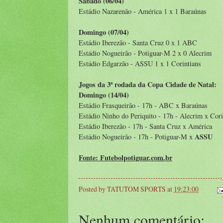
Sábado (06/04)
Estádio Nazarenão - América 1 x 1 Baraúnas
Domingo (07/04)
Estádio Iberezão - Santa Cruz 0 x 1 ABC
Estádio Nogueirão - Potiguar-M 2 x 0 Alecrim
Estádio Edgarzão - ASSU 1 x 1 Corintians
Jogos da 3ª rodada da Copa Cidade de Natal:
Domingo (14/04)
Estádio Frasqueirão - 17h - ABC x Baraúnas
Estádio Ninho do Periquito - 17h - Alecrim x Cori
Estádio Iberezão - 17h - Santa Cruz x América
ASSU
Estádio Nogueirão - 17h - Potiguar-M x
Fonte: Futebolpotiguar.com.br
Posted by
TATUTOM SPORTS
at
19:23:00
Nenhum comentário: