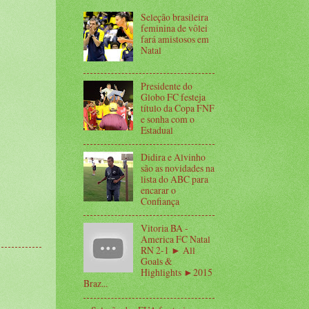
Seleção brasileira
feminina de vôlei
fará amistosos em
Natal
Presidente do
Globo FC festeja
título da Copa FNF
e sonha com o
Estadual
Didira e Alvinho
são as novidades na
lista do ABC para
encarar o
Confiança
Vitoria BA -
America FC Natal
RN 2-1 ► All
Goals &
Highlights ►2015
Braz...