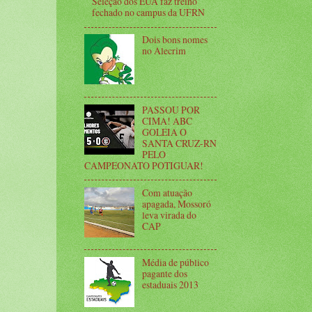
Seleção dos EUA faz treino
fechado no campus da UFRN
Dois bons nomes
no Alecrim
PASSOU POR
CIMA! ABC
GOLEIA O
SANTA CRUZ-RN
PELO
CAMPEONATO POTIGUAR!
Com atuação
apagada, Mossoró
leva virada do
CAP
Média de público
pagante dos
estaduais 2013