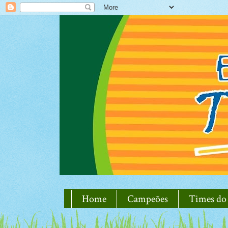
Home
Campeões
Times do