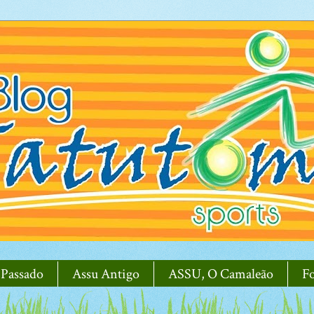
 Passado
Assu Antigo
ASSU, O Camaleão
F