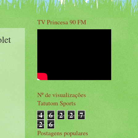
TV Princesa 90 FM
let
Nº de visualizações
Tatutom Sports
4
6
2
2
7
2
6
Postagens populares