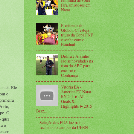
feminina de vôlei
fará amistosos em
Natal
Presidente do
Globo FC festeja
título da Copa FNF
e sonha com o
Estadual
Didira e Alvinho
são as novidades na
lista do ABC para
encarar o
Confiança
Vitoria BA -
antel. Ele
America FC Natal
com o
RN 2-1 ► All
primeira
Goals &
Highlights ►2015
Porto,
Braz...
ipe. O
o quer
Seleção dos EUA faz treino
ra o
fechado no campus da UFRN
encer -