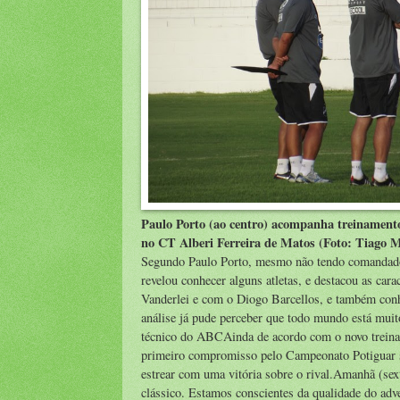
Paulo Porto (ao centro) acompanha treinamen
no CT Alberi Ferreira de Matos (Foto: Tiago 
Segundo Paulo Porto, mesmo não tendo comandado o 
revelou conhecer alguns atletas, e destacou as car
Vanderlei e com o Diogo Barcellos, e também conhe
análise já pude perceber que todo mundo está muit
técnico do ABCAinda de acordo com o novo treinad
primeiro compromisso pelo Campeonato Potiguar s
estrear com uma vitória sobre o rival.Amanhã (sext
clássico. Estamos conscientes da qualidade do adv