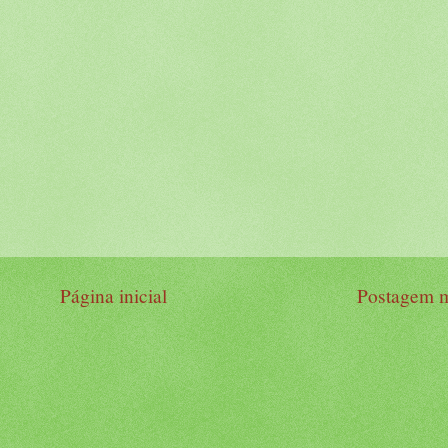
Página inicial
Postagem m