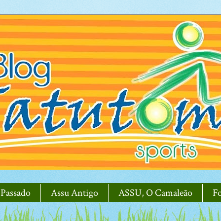
 Passado
Assu Antigo
ASSU, O Camaleão
F