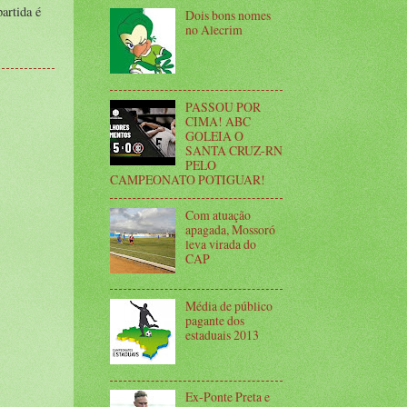
artida é
Dois bons nomes
no Alecrim
PASSOU POR
CIMA! ABC
GOLEIA O
SANTA CRUZ-RN
PELO
CAMPEONATO POTIGUAR!
Com atuação
apagada, Mossoró
leva virada do
CAP
Média de público
pagante dos
estaduais 2013
Ex-Ponte Preta e