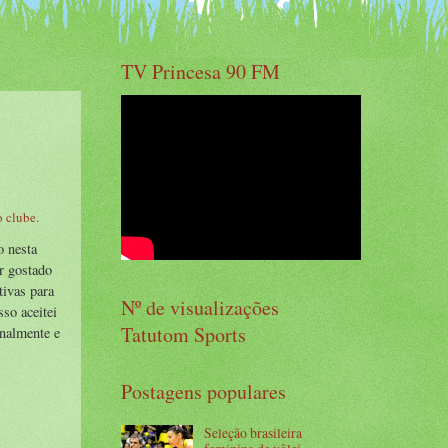
TV Princesa 90 FM
o clube.
o nesta
r gostado
tivas para
Nº de visualizações
so aceitei
Tatutom Sports
onalmente e
Postagens populares
Seleção brasileira