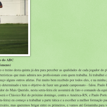
to do ABC
Menezes)
treino desta quinta já deu para perceber as qualidades de cada jogador do pl
acterísticas que mais admira nos profissionais com quem trabalha. Já trabalhei 
ço alguns outros atletas. Fui muito bem recebido por todos eles, e na minha 
o determinado e tem o objetivo de fazer um grande campeonato - falou. Paulo 
or do Mais Querido, nesta sexta-feira ele assumirá de fato o comando da equ
erá o Clássico Rei do próximo domingo, contra o América-RN, e Paulo Port
a-feira) eu começo a trabalhar a parte tática e a escolher a melhor formação pa
ersário, mas queremos brigar entre os primeiros, e vamos até Goianinha para v