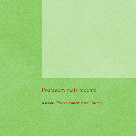
Postagem mais recente
Assinar:
Postar comentários (Atom)