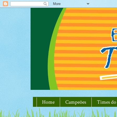
Home
Campeões
Times do