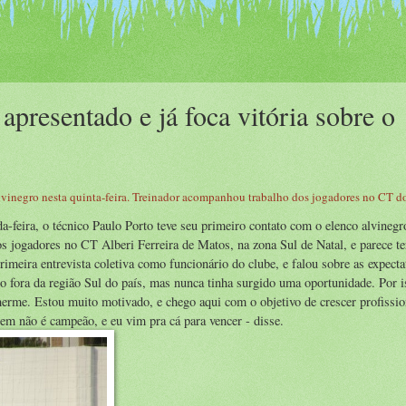
presentado e já foca vitória sobre o
lvinegro nesta quinta-feira. Treinador acompanhou trabalho dos jogadores no CT d
-feira, o técnico Paulo Porto teve seu primeiro contato com o elenco alvinegr
os jogadores no CT Alberi Ferreira de Matos, na zona Sul de Natal, e parece te
imeira entrevista coletiva como funcionário do clube, e falou sobre as expecta
o fora da região Sul do país, mas nunca tinha surgido uma oportunidade. Por is
erme. Estou muito motivado, e chego aqui com o objetivo de crescer profissi
uem não é campeão, e eu vim pra cá para vencer - disse.