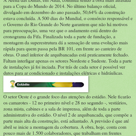
para a Copa do Mundo de 2014. No último balanço oficial,
divulgado em dezembro do ano passado, 50,64% da construção
estava concluída. A 500 dias do Mundial, o consórcio responsável e
o Governo do Rio Grande do Norte garantem que não há motivos
para preocupação, uma vez que o andamento está dentro do
cronograma da Fifa. Finalizada toda a parte de fundação, a
montagem da superestrutura dá a sensação de uma evolução mais
rápida para quem passa pela BR 101, em frente ao canteiro de
obras. O anel inferior de arquibancadas está praticamente fechado.
Faltam interligar apenas os setores Nordeste e Sudeste. Toda a parte
de instalações já foi inciada. Por trás de cada setor é possível ver
dutos para ar condicionado e instalações elétricas e hidráulicas.
O setor Oeste é o grande foco das atenções do estádio. Nele ficarão
os camarotes - 12 no primeiro nível e 28 no segundo -, vestiários,
zona mista, cabines e a sala de imprensa, além de toda a parte
administrativa do estádio. O nível 2 de arquibancada, que compõe a
parte mais alta da construção, está adiantado. A previsão é que até
abril se inicie a montagem da cobertura. A obra, hoje, conta com
pouco mais de 1.500 colaboradores, que trabalham em frentes