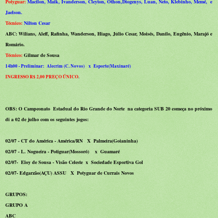
Potyguar:
Macilon, Maik, Ivanderson, Cleyton, Othon,Diogenys, Luan, Neto, Klebinho, Memé, e
Jaelson.
Técnico:
Nilton Cesar
ABC: Wilians, Aleff, Rafinha, Wanderson, Hiago, Júlio Cesar, Moisés, Danilo, Eugênio, Marajó e
Romário.
Técnico:
Gilmar de Sousa
14h00 - Preliminar: Alecrim (C. Novos) x Esporte(Maxinaré)
INGRESSO R$ 2,00 PREÇO ÚNICO
.
OBS: O Campeonato Estadual do Rio Grande do Norte na categoria SUB 20 começa no próximo
di a 02 de julho com os seguintes jogos:
02/07 - CT do América - América/RN X Palmeira(Goianinha)
02/07 - L. Nogueira - Potiguar(Mossoró) x Guamaré
02/07- Eloy de Sousa - Visão Celeste x Sociedade Esportiva Gol
02/07- Edgarzão(AÇU) ASSU X Potyguar de Currais Novos
GRUPOS:
GRUPO A
ABC