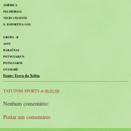
AMÉRICA
PALMEIRA/G
VISÃO CELESTE
S. ESPORTIVA GOL
GRUPO - B
ASSU
BARAÚNAS
POTYGUAR/CN
POTIGUAR/M
GUAMARÉ
Fonte: Terra da Xelita
TATUTOM SPORTS
at
06:01:00
Nenhum comentário:
Postar um comentário