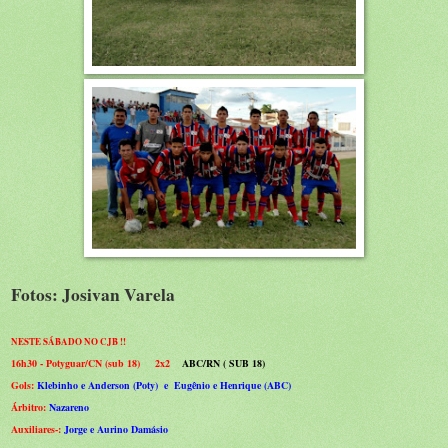
Fotos: Josivan Varela
NESTE SÁBADO NO CJB !!
16h30 - Potyguar/CN (sub 18)
2x2
ABC/RN ( SUB 18)
Gols:
Klebinho e Anderson (Poty) e Eugênio e Henrique (ABC)
Árbitro:
Nazareno
Auxiliares-:
Jorge e Aurino Damásio