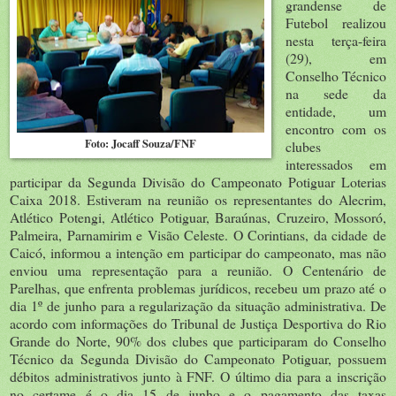
grandense de
Futebol realizou
nesta terça-feira
(29), em
Conselho Técnico
na sede da
entidade, um
encontro com os
Foto: Jocaff Souza/FNF
clubes
interessados em
participar da Segunda Divisão do Campeonato Potiguar Loterias
Caixa 2018. Estiveram na reunião os representantes do Alecrim,
Atlético Potengi, Atlético Potiguar, Baraúnas, Cruzeiro, Mossoró,
Palmeira, Parnamirim e Visão Celeste. O Corintians, da cidade de
Caicó, informou a intenção em participar do campeonato, mas não
enviou uma representação para a reunião. O Centenário de
Parelhas, que enfrenta problemas jurídicos, recebeu um prazo até o
dia 1º de junho para a regularização da situação administrativa. De
acordo com informações do Tribunal de Justiça Desportiva do Rio
Grande do Norte, 90% dos clubes que participaram do Conselho
Técnico da Segunda Divisão do Campeonato Potiguar, possuem
débitos administrativos junto à FNF. O último dia para a inscrição
no certame é o dia 15 de junho e o pagamento das taxas