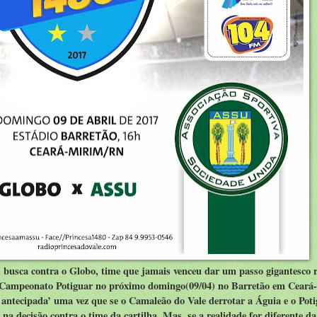
 busca contra o Globo, time que jamais venceu dar um passo gigantesco
do Campeonato Potiguar no próximo domingo(09/04) no Barretão em Ceará
l antecipada’ uma vez que se o Camaleão do Vale derrotar a Águia e o Pot
na decisão contra o time da cartilha. Mas, se a realidade for diferente da