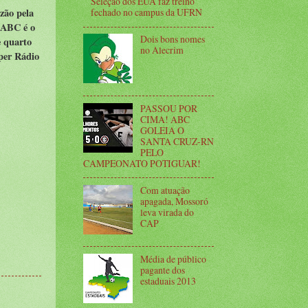
Seleção dos EUA faz treino
zão pela
fechado no campus da UFRN
 ABC é o
Dois bons nomes
e quarto
no Alecrim
uper Rádio
PASSOU POR
CIMA! ABC
GOLEIA O
SANTA CRUZ-RN
PELO
CAMPEONATO POTIGUAR!
Com atuação
apagada, Mossoró
leva virada do
CAP
Média de público
pagante dos
estaduais 2013