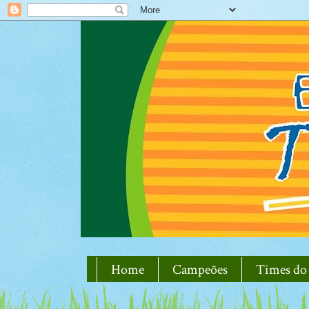
Home
Campeões
Times do