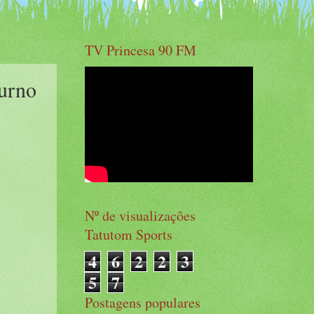
TV Princesa 90 FM
Turno
Nº de visualizações
Tatutom Sports
4
6
2
2
3
5
7
Postagens populares