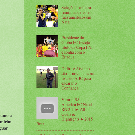
Seleção brasileira
feminina de vôlei
fará amistosos em
Natal
Presidente do
Globo FC festeja
título da Copa FNF
e sonha com o
Estadual
Didira e Alvinho
são as novidades na
lista do ABC para
encarar o
Confiança
Vitoria BA -
America FC Natal
RN 2-1 ► All
Goals &
 rumo a
Highlights ►2015
-mirim.
Braz...
iguar