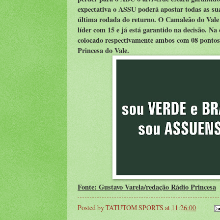
expectativa o ASSU poderá apostar todas as sua
última rodada do returno. O Camaleão do Vale
líder com 15 e já está garantido na decisão. N
colocado respectivamente ambos com 08 pontos 
Princesa do Vale.
Fonte: Gustavo Varela/redação Rádio Princesa
Posted by
TATUTOM SPORTS
at
11:26:00