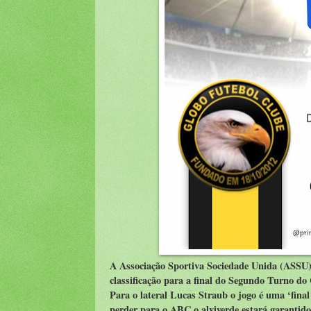
A Associação Sportiva Sociedade Unida (ASSU)
classificação para a final do Segundo Turno 
Para o lateral Lucas Straub o jogo é uma ‘fina
perder para o ABC o alviverde estará garantido 