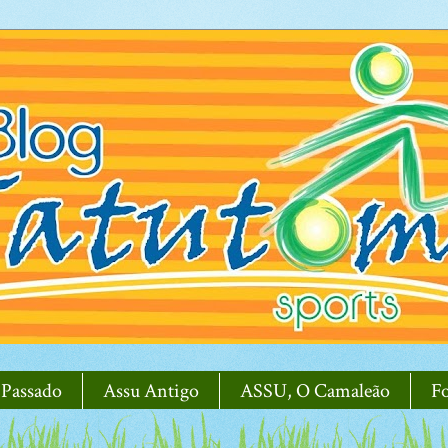
 Passado
Assu Antigo
ASSU, O Camaleão
F