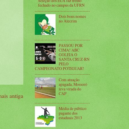
Seleção dos EUA faz treino
fechado no campus da UFRN
Dois bons nomes
no Alecrim
PASSOU POR
CIMA! ABC
GOLEIA O
SANTA CRUZ-RN
PELO
CAMPEONATO POTIGUAR!
Com atuação
apagada, Mossoró
leva virada do
CAP
ais antiga
Média de público
pagante dos
estaduais 2013