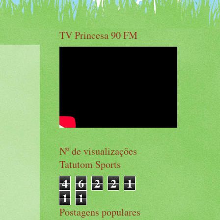
TV Princesa 90 FM
Nº de visualizações
Tatutom Sports
4
6
2
2
1
1
1
Postagens populares