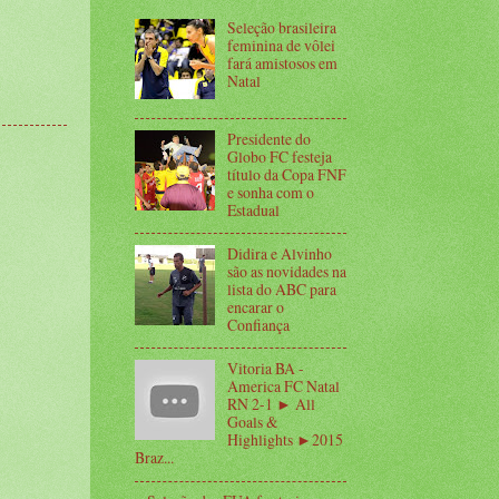
Seleção brasileira
feminina de vôlei
fará amistosos em
Natal
Presidente do
Globo FC festeja
título da Copa FNF
e sonha com o
Estadual
Didira e Alvinho
são as novidades na
lista do ABC para
encarar o
Confiança
Vitoria BA -
America FC Natal
RN 2-1 ► All
Goals &
Highlights ►2015
Braz...