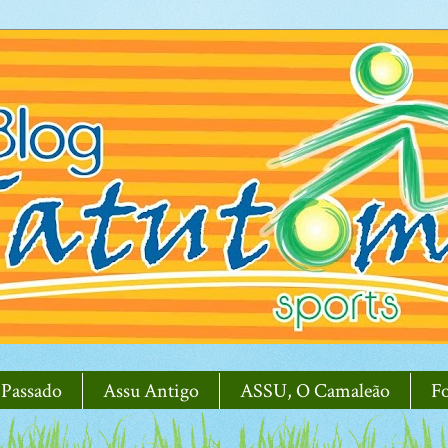
 Passado
Assu Antigo
ASSU, O Camaleão
F