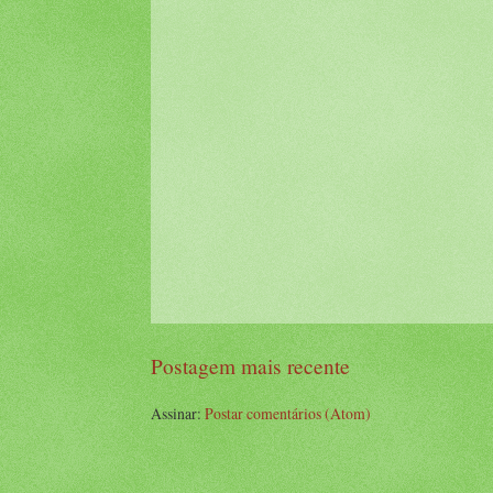
Postagem mais recente
Assinar:
Postar comentários (Atom)