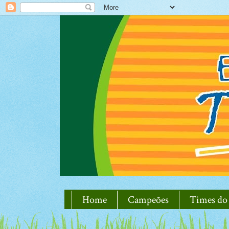
Home
Campeões
Times do