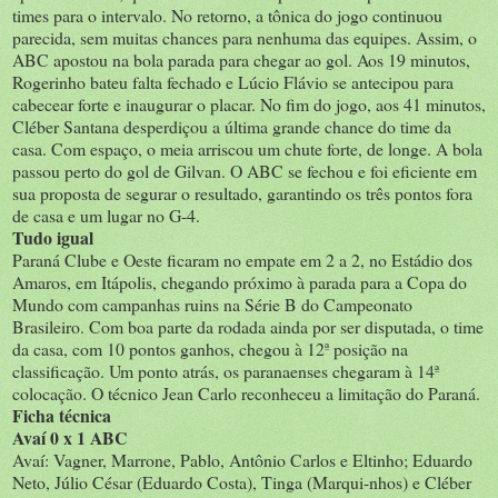
times para o intervalo. No retorno, a tônica do jogo continuou
parecida, sem muitas chances para nenhuma das equipes. Assim, o
ABC apostou na bola parada para chegar ao gol. Aos 19 minutos,
Rogerinho bateu falta fechado e Lúcio Flávio se antecipou para
cabecear forte e inaugurar o placar. No fim do jogo, aos 41 minutos,
Cléber Santana desperdiçou a última grande chance do time da
casa. Com espaço, o meia arriscou um chute forte, de longe. A bola
passou perto do gol de Gilvan. O ABC se fechou e foi eficiente em
sua proposta de segurar o resultado, garantindo os três pontos fora
de casa e um lugar no G-4.
Tudo igual
Paraná Clube e Oeste ficaram no empate em 2 a 2, no Estádio dos
Amaros, em Itápolis, chegando próximo à parada para a Copa do
Mundo com campanhas ruins na Série B do Campeonato
Brasileiro. Com boa parte da rodada ainda por ser disputada, o time
da casa, com 10 pontos ganhos, chegou à 12ª posição na
classificação. Um ponto atrás, os paranaenses chegaram à 14ª
colocação. O técnico Jean Carlo reconheceu a limitação do Paraná.
Ficha técnica
Avaí 0 x 1 ABC
Avaí: Vagner, Marrone, Pablo, Antônio Carlos e Eltinho; Eduardo
Neto, Júlio César (Eduardo Costa), Tinga (Marqui-nhos) e Cléber