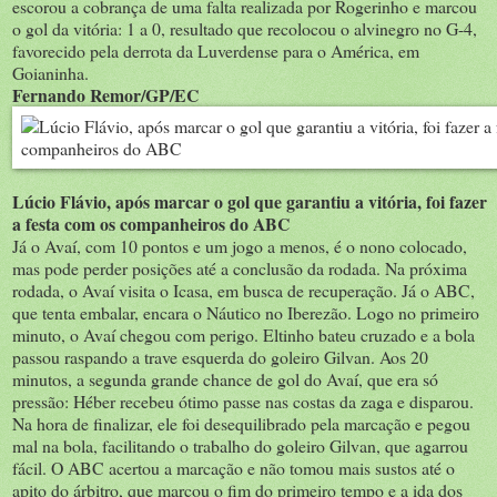
escorou a cobrança de uma falta realizada por Rogerinho e marcou
o gol da vitória: 1 a 0, resultado que recolocou o alvinegro no G-4,
favorecido pela derrota da Luverdense para o América, em
Goianinha.
Fernando Remor/GP/EC
Lúcio Flávio, após marcar o gol que garantiu a vitória, foi fazer
a festa com os companheiros do ABC
Já o Avaí, com 10 pontos e um jogo a menos, é o nono colocado,
mas pode perder posições até a conclusão da rodada. Na próxima
rodada, o Avaí visita o Icasa, em busca de recuperação. Já o ABC,
que tenta embalar, encara o Náutico no Iberezão. Logo no primeiro
minuto, o Avaí chegou com perigo. Eltinho bateu cruzado e a bola
passou raspando a trave esquerda do goleiro Gilvan. Aos 20
minutos, a segunda grande chance de gol do Avaí, que era só
pressão: Héber recebeu ótimo passe nas costas da zaga e disparou.
Na hora de finalizar, ele foi desequilibrado pela marcação e pegou
mal na bola, facilitando o trabalho do goleiro Gilvan, que agarrou
fácil. O ABC acertou a marcação e não tomou mais sustos até o
apito do árbitro, que marcou o fim do primeiro tempo e a ida dos