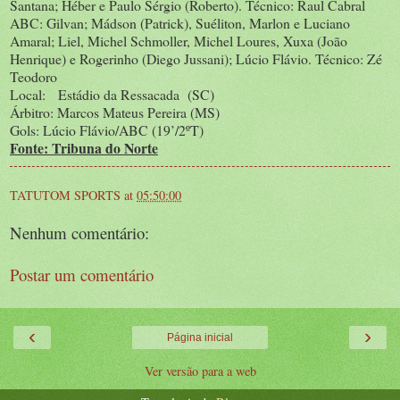
Santana; Héber e Paulo Sérgio (Roberto). Técnico: Raul Cabral
ABC: Gilvan; Mádson (Patrick), Suéliton, Marlon e Luciano
Amaral; Liel, Michel Schmoller, Michel Loures, Xuxa (João
Henrique) e Rogerinho (Diego Jussani); Lúcio Flávio. Técnico: Zé
Teodoro
Local: Estádio da Ressacada (SC)
Árbitro: Marcos Mateus Pereira (MS)
Gols: Lúcio Flávio/ABC (19’/2ºT)
Fonte: Tribuna do Norte
TATUTOM SPORTS
at
05:50:00
Nenhum comentário:
Postar um comentário
‹
›
Página inicial
Ver versão para a web