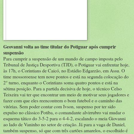
Geovanni volta ao time titular do Potiguar após cumprir
suspensão
Para cumprir a suspensão de um mando de campo imposta pelo
Tribunal de Justiça Desportiva (TJD), o Potiguar vai enfrentar hoje,
às 17h, o Corintians de Caicó, no Estádio Edgarzão, em Assu. O
time mossoroense tem nove pontos e está na segunda colocação do
2° turno, enquanto o Corintians soma quatro pontos e está na
sétima posição. Para a partida decisiva de hoje, o técnico Celso
Teixeira vai ter que encontrar um meio de motivar seus jogadores e
fazer com que eles reencontrem o bom futebol e o caminho das
vitórias. Sem poder contar com Ivson, suspenso por ter sido
expulso no clássico Potiba, o comandante alvirrubro vai mudar o
esquema tático do 3-5-2 para o 4-4-2, escalando o meia Giovanni
ao lado de Vaninho no setor de criação. Já para a vaga de Daniel,
também suspenso, só que com três cartões amarelos, o escolhido é