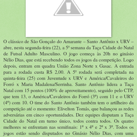
O clássico de São Gonçalo do Amarante – Santo Antônio x URV –
abre, nesta segunda-feira (22), a 5ª semana da Taça Cidade do Natal
de Futsal Adulto Masculino. O jogo começa às 20h no ginásio
Nélio Dias, que está recebendo todos os jogos da competição. Logo
depois, entram em quadra União Zona Norte x Gasac. A entrada
para a rodada custa R$ 2,00. A 5ª rodada será completada na
quinta-feira (25) com Juventude x URV e América/Cavaleiros do
Forró x Maria Madalena/Serrinha. Santo Antônio lidera a Taça
Natal com 15 pontos (100% de aproveitamento), seguido pelo CTP,
que tem 13, o América/Cavaleiros do Forró (3º) com 11 e o URV
(4º) com 10. O time do Santo Antônio também tem o artilheiro da
competição até o momento: Elivelton Tomás, que balançou as redes
adversárias em cinco oportunidades. Dez equipes disputam a Taça
Cidade do Natal em turno único, todos contra todos. Os quatro
melhores se enfrentam nas semifinais: 1º x 4º e 2º x 3º. Todos os
jogos estão sendo disputados no Ginásio Nélio Dias, com uma