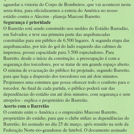
aguardar a vistoria do Corpo de Bombeiros, que vai acontecer nesta
sexta-feira, para oficializarmos a estreia do América no nosso
estádio contra o Alecrim - planeja Marconi Barretto.
Segurança é prioridade
O Barretão está sendo construído nos moldes do Estádio Barradão,
em Salvador, e teve sua primeira parte das arquibancadas
construídas para um público de 6.500 lugares. A segunda etapa das
arquibancadas, por trás do gol do lado esquerdo das cabines de
imprensa, possui capacidade para 3.500 espectadores. Para
Barretto, desde o início da construção, a preocupação é com a
segurança dos torcedores, por se tratar de um grande espaço aberto.
O sistema de evacuação do público foi projetado, segundo Barretto,
para que haja a dispersão dos torcedores em até dois minutos.
Projetamos uma estrutura que possa oferecer todo o conforto para o
torcedor. Ao final de cada partida, o público poderá sair das
dependências do estádio em até dois minutos, com segurança e sem
atropelos - explica o proprietário do Barretão.
Acerto com o Barretão
O contrato entre o América e o empresário Marconi Barretto,
proprietário do estádio, para que o clube utilize as dependências do
Barretão, foi assinado no dia 25 de março, após reunião na sede da
Federação Norte-rio-grandense de futebol. O documento assinado