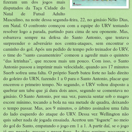
fizeram um dos jogos mais
disputados da Taça Cidade do
Natal de Futsal Adulto
Masculino, na noite dessa segunda-feira, 22, no ginásio Nélio Dias,
em Natal. O confronto começou com a equipe do URV tentando
resolver logo a parada, partindo para cima de seu oponente. Mas,
esbarrava sempre na defesa do Santo Antonio, que tentava
surpreender o adversário nos contra-ataques, sem encontrar o
caminho do gol. Após um pedido de tempo pelo treinador do URV,
o time do “santo casamenteiro” comeou a agredir mais o quinteto
“das letrinhas”, que recuou mais um pouco. Com isso, o Santo
Antonio passou a imprimir mais velocidade, quando aos 17 minutos
Suerb sofreu uma falta. O próprio Suerb bateu forte no lado direito
do goleiro do URN, fazendo 1 a 0 para o Santo Antonio, placar que
encerrou o primeiro tempo. No segundo, o URV voltou disposto a
quebrar um tabu que já dura dois anos, segundo se comentava no
ginásio. O Santo Antonio, por sua vez, parecia sentar sob o magro
escore mínimo, tocando a bola na sua metade de quadra, deixando
o tempo passar. Mas, aos 9 minutos, o árbitro assinalou uma falta
do lado esquerdo do ataque do URV. Dessa vez Wellington não
quis saber nada de jogada ensaiada. Acertou um “foguete” no meio
do gol do Santo, empatando o jogo em 1 a 1. A partir daí, se o jogo
já era pegado, passou a pegar fogo. As duas equipes passaram a