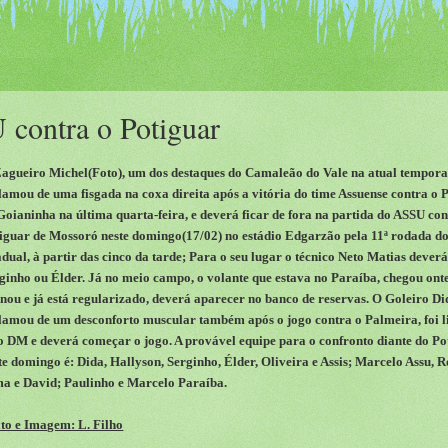
 contra o Potiguar
agueiro Michel(Foto), um dos destaques do Camaleão do Vale na atual tempor
lamou de uma fisgada na coxa direita após a vitória do time Assuense contra o
Goianinha na última quarta-feira, e deverá ficar de fora na partida do ASSU con
iguar de Mossoró neste domingo(17/02) no estádio Edgarzão pela 11ª rodada d
adual, à partir das cinco da tarde; Para o seu lugar o técnico Neto Matias dever
ginho ou Élder. Já no meio campo, o volante que estava no Paraíba, chegou ont
inou e já está regularizado, deverá apar
e
cer no banco de reservas. O Goleiro Di
lamou de um desconforto muscular também após o jogo contra o Palmeira, foi 
o DM e deverá começar o jogo. A pr
o
v
á
vel equipe para o confronto diante do P
te domingo é:
Dida, Hallyson, Serginho, Élder, Oliveira
e
Assis
;
Marcelo Assu, R
ma
e
David
;
Paulinho e Marcelo Paraíba.
to e Imagem: L. Filho