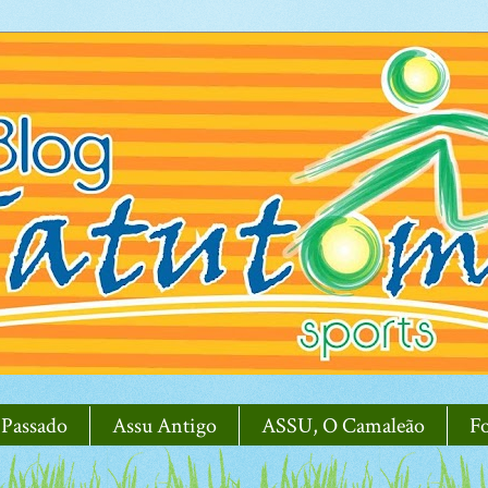
 Passado
Assu Antigo
ASSU, O Camaleão
F