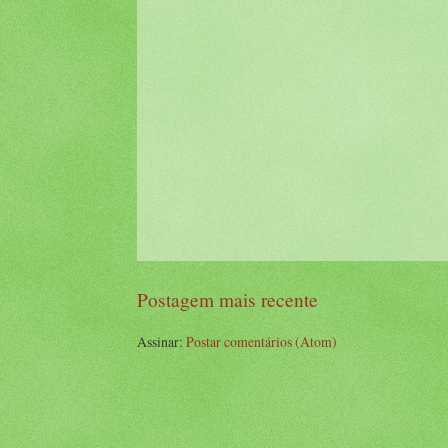
Postagem mais recente
Assinar:
Postar comentários (Atom)