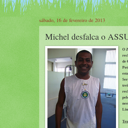
sábado, 16 de fevereiro de 2013
Michel desfalca o ASSU
O Z
rec
de 
Pot
est
Ser
tre
rec
pel
nes
Li
Tex