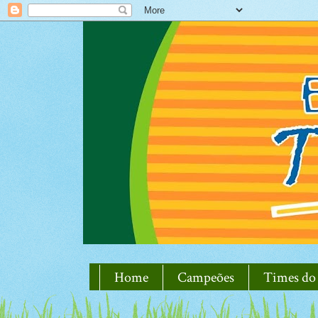
Home
Campeões
Times do