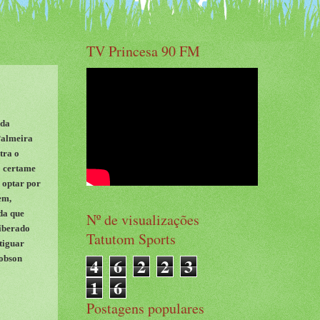
TV Princesa 90 FM
ada
 Palmeira
tra o
o certame
á optar por
em,
da que
Nº de visualizações
liberado
Tatutom Sports
otiguar
obson
4
6
2
2
3
1
6
Postagens populares