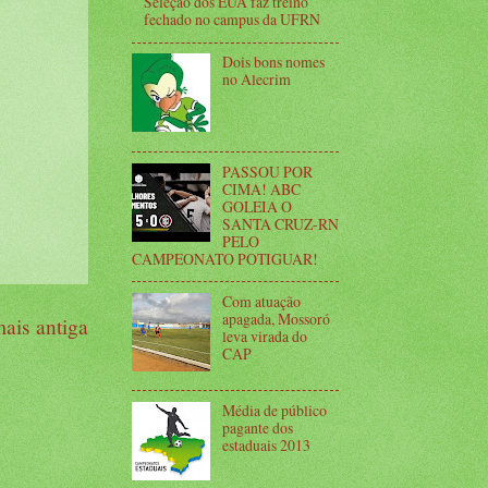
Seleção dos EUA faz treino
fechado no campus da UFRN
Dois bons nomes
no Alecrim
PASSOU POR
CIMA! ABC
GOLEIA O
SANTA CRUZ-RN
PELO
CAMPEONATO POTIGUAR!
Com atuação
apagada, Mossoró
ais antiga
leva virada do
CAP
Média de público
pagante dos
estaduais 2013