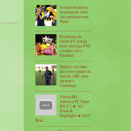
Seleção brasileira
feminina de vôlei
fará amistosos em
Natal
Presidente do
Globo FC festeja
título da Copa FNF
e sonha com o
Estadual
Didira e Alvinho
são as novidades na
lista do ABC para
encarar o
Confiança
Vitoria BA -
America FC Natal
RN 2-1 ► All
Goals &
Highlights ►2015
Braz...