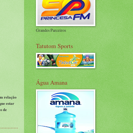
Grandes Parceiros
Tatutom Sports
Água Amana
om relação
que estar
os de