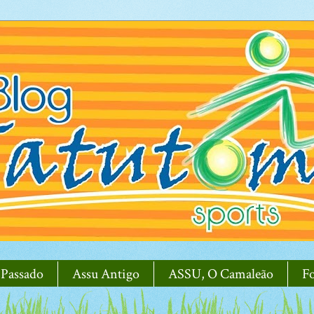
 Passado
Assu Antigo
ASSU, O Camaleão
F