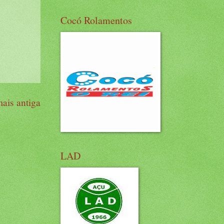
Cocó Rolamentos
ais antiga
LAD