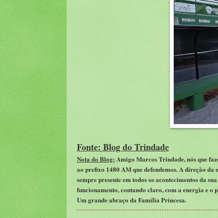
Fonte: Blog do Trindade
Nota do Blog:
Amigo Marcos Trindade,
n
ós que fa
a
o prefixo 1480 AM que defendemos. A direção da
sempre presente em todos os acontecimentos da sua 
funcionamento
,
contando claro
,
com a energia e o p
U
m grande abraço
da
F
amília Princesa.