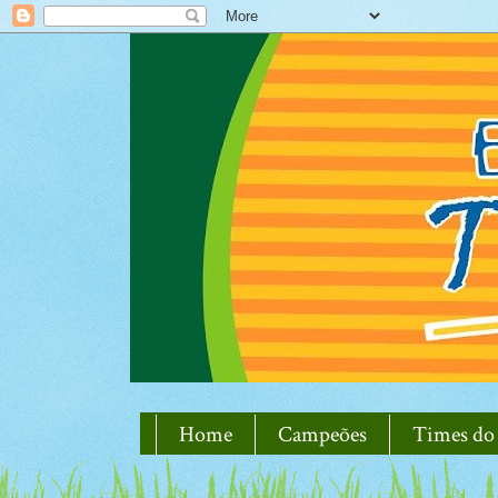
Home
Campeões
Times do