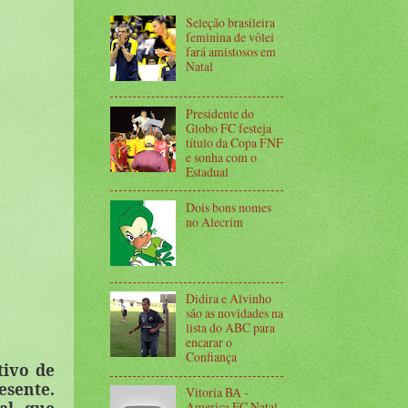
Seleção brasileira
feminina de vôlei
fará amistosos em
Natal
Presidente do
Globo FC festeja
título da Copa FNF
e sonha com o
Estadual
Dois bons nomes
no Alecrim
Didira e Alvinho
são as novidades na
lista do ABC para
encarar o
Confiança
tivo de
esente.
Vitoria BA -
America FC Natal