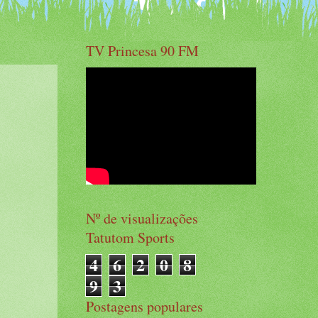
TV Princesa 90 FM
Nº de visualizações
Tatutom Sports
4
6
2
0
8
9
3
Postagens populares