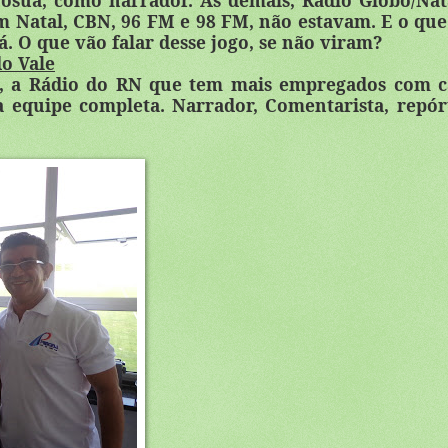
osuá, como narrador. As demais, Rádio Globo/Nat
m Natal, CBN, 96 FM e 98 FM, não estavam. E o que 
. O que vão falar desse jogo, se não viram?
do Vale
e, a Rádio do RN que tem mais empregados com c
a equipe completa. Narrador, Comentarista, repór