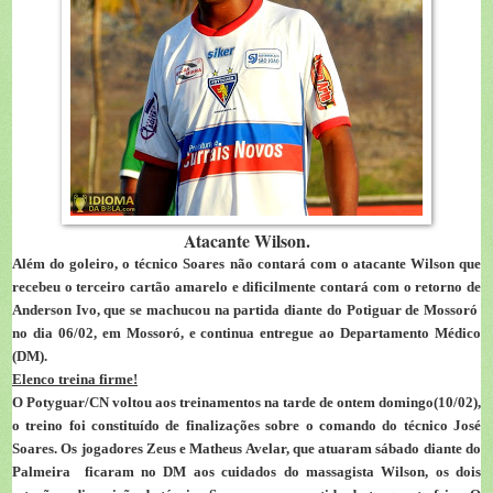
Atacante Wilson.
Além do goleiro, o técnico Soares não contará com o atacante
Wilson
que
recebeu o terceiro cartão amarelo e dificilmente contará com o retorno de
Anderson Ivo
, que se machucou na partida diante do Potiguar de Mossoró
no dia 06/02, em Mossoró, e continua entregue ao Departamento Médico
(DM).
Elenco treina firme!
O Potyguar/CN
voltou aos treinamentos na tarde de ontem domingo(10/02),
o treino foi constituído de finalizações sobre o comando do técnico José
Soares.
Os jogadores
Zeus e Matheus Avelar
, que atuaram sábado diante do
Palmeira
ficaram no DM aos cuidados do massagista Wilson, os dois