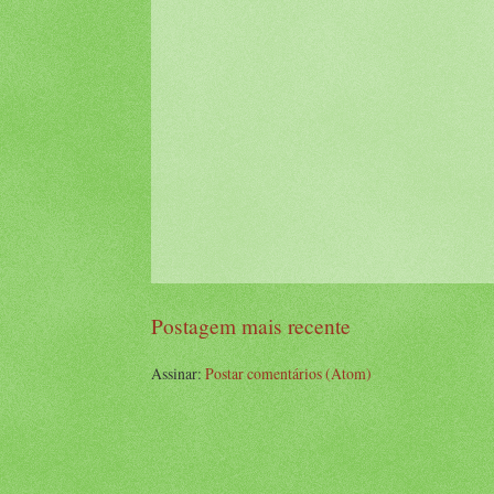
Postagem mais recente
Assinar:
Postar comentários (Atom)