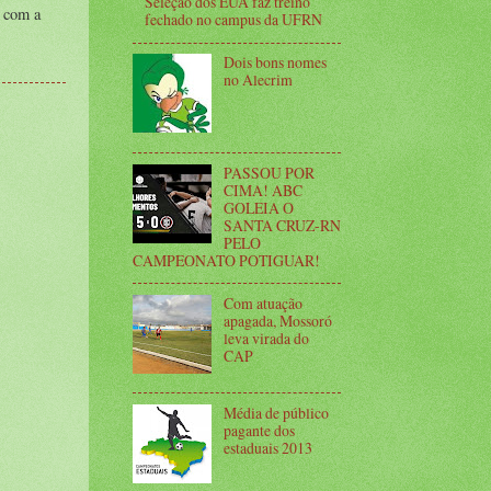
Seleção dos EUA faz treino
a com a
fechado no campus da UFRN
Dois bons nomes
no Alecrim
PASSOU POR
CIMA! ABC
GOLEIA O
SANTA CRUZ-RN
PELO
CAMPEONATO POTIGUAR!
Com atuação
apagada, Mossoró
leva virada do
CAP
Média de público
pagante dos
estaduais 2013