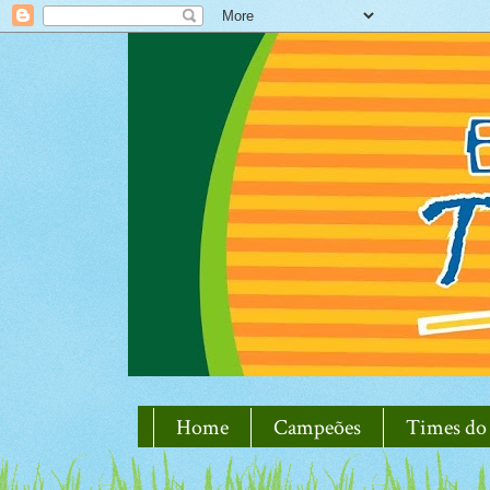
Home
Campeões
Times do