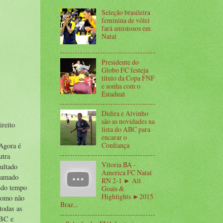
Seleção brasileira
feminina de vôlei
fará amistosos em
Natal
Presidente do
Globo FC festeja
título da Copa FNF
e sonha com o
Estadual
Didira e Alvinho
são as novidades na
reito
lista do ABC para
s
encarar o
Confiança
Agora é
utra
Vitoria BA -
ultado
America FC Natal
gramado
RN 2-1 ► All
undo tempo
Goals &
Highlights ►2015
 como não
Braz...
todas as
ABC e