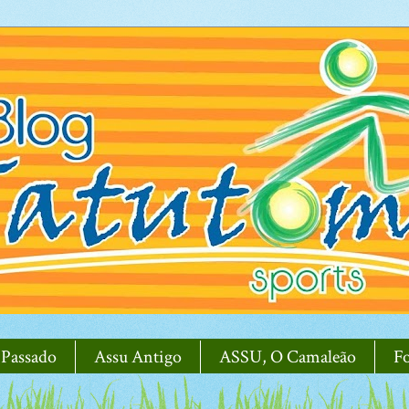
 Passado
Assu Antigo
ASSU, O Camaleão
F