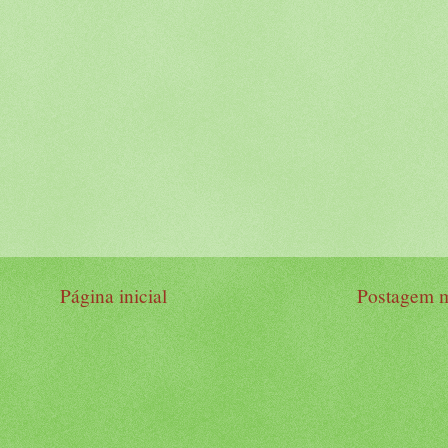
Página inicial
Postagem m