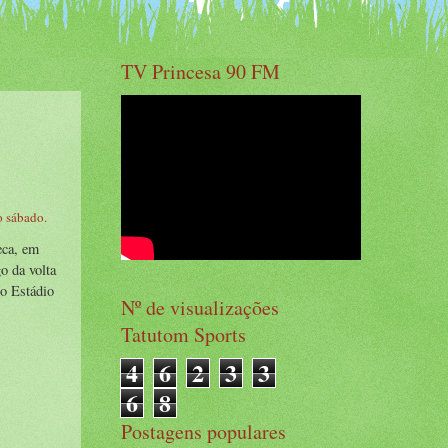
TV Princesa 90 FM
o
o sábado.
eca, em
o da volta
no Estádio
Nº de visualizações
Tatutom Sports
4
6
2
3
3
6
8
Postagens populares