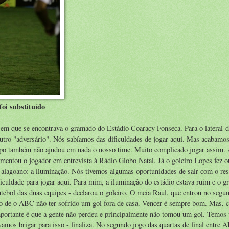
oi substituído
m que se encontrava o gramado do Estádio Coaracy Fonseca. Para o lateral-di
outro "adversário". Nós sabíamos das dificuldades de jogar aqui. Mas acabamo
po também não ajudou em nada o nosso time. Muito complicado jogar assim. 
omentou o jogador em entrevista à Rádio Globo Natal. Já o goleiro Lopes fez o
o alagoano: a iluminação. Nós tivemos algumas oportunidades de sair com o res
ficuldade para jogar aqui. Para mim, a iluminação do estádio estava ruim e o 
utebol das duas equipes - declarou o goleiro. O meia Raul, que entrou no seg
ato de o ABC não ter sofrido um gol fora de casa. Vencer é sempre bom. Mas,
ortante é que a gente não perdeu e principalmente não tomou um gol. Temos 
 vamos brigar para isso - finaliza. No segundo jogo das quartas de final entre 