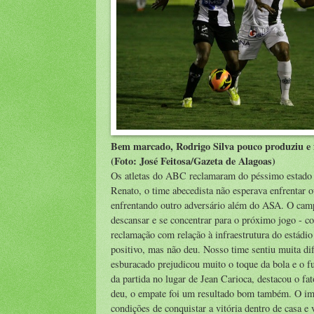
Bem marcado, Rodrigo Silva pouco produziu e f
(Foto: José Feitosa/Gazeta de Alagoas)
Os atletas do ABC reclamaram do péssimo estado e
Renato, o time abecedista não esperava enfrentar 
enfrentando outro adversário além do ASA. O cam
descansar e se concentrar para o próximo jogo - c
reclamação com relação à infraestrutura do estádi
positivo, mas não deu. Nosso time sentiu muita di
esburacado prejudicou muito o toque da bola e o f
da partida no lugar de Jean Carioca, destacou o f
deu, o empate foi um resultado bom também. O imp
condições de conquistar a vitória dentro de casa e