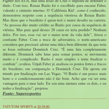
Fighter nos EUA, mas uma lesão de Cruz o impediu de defender o
título. Com isso, Renan Barão foi o escolhido para encarar Faber,
valendo o cinturão interino. O ‘Califórnia Kid’, como é conhecido,
demonstrou respeito com a sequência vitoriosa de Renan Barão.
Mas disse que o brasileiro é quem terá o maior desafio na carreira.
“As pessoas dão muito crédito ao Barão por causa da sequência de
vitórias. Mas para qual desses 28 caras eu teria perdido? Nenhum
deles. Por isso, esse vai ser o maior teste da vida dele”, frisou o
confiante Faber. Com a troca de adversários, o norte-americano
considera que precisará adotar uma tática bem diferente da que teria
se fosse enfrentar Dominick Cruz. “É uma luta completamente
diferente. Dominick sabe lutar para somar pontos, se movimenta
muito e é complicado. Barão é mais simples e tenta finalizar o
combate”, avaliou. Urijah Faber já analisou os pontos fortes e fracos
do brasileiro, em comparação a Dominick Cruz. Ele aposta em
triunfo por finalização em Las Vegas. “O Barão é um pouco mais
lento e o condicionamento não é tão bom. Acho que vai ser uma
vantagem para o meu lado. Eu sou uma mistura entre os dois, e eu
tenho a finalização”, projetou.
Fonte: Superesportes
TATUTOM SPORTS
at
20:39:00