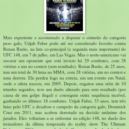
Mais experiente e acostumado a disputar o cinturão da categoria
peso galo, Urijah Faber pode até ser considerado favorito contra
Renan Barão, na luta co-principal (a segunda mais importante) do
UFC 148, em 7 de julho, em Las Vegas. Mas o norte-americano vai
encarar um oponente que está invicto há 29 combates, com 28
vitórias e um no contest (sem resultado). Renan Barão, de 25 anos,
tem um total de 30 lutas no MMA, com 28 vitórias, um no contest e
uma derrota. Ele perdeu logo na estreia, em um evento em Natal,
onde o atleta nasceu, em 2005. Depois, engatou uma série de 10
triunfos seguidos, teve um duelo alterado para sem resultado (por
causa de um golpe ilegal) e conseguiu outra sequência incrível,
ganhando os últimos 18 combates. Urijah Faber, 33 anos, tem três
lutas pelo UFC e desafiou o campeão da categoria galo, Dominick
Cruz em 2011, mas acabou derrotado na decisão unânime dos
jurados. Eles voltariam a se enfrentar na edição 148, no duelo dos
treinadores da última temporada do reality show The Ultimate