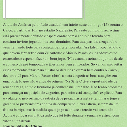
A luta do América pelo título estadual tem início neste domingo (15), contra o
Caicó, a partir das 16h, no estádio Nazarenão. Para este compromisso, o time
está praticamente definido e espera contar com o apoio da torcida para
continur invicto jogando nos seus domínios. Para esta partida, a zaga rubra
vem treinando forte para começar bem a temporada. Para Edson Rocha(Foto),
que deverá formar trio com Zé Antônio e Márcio Passos, os jogadores estão
entrosados e esperam fazer um bom jogo. "Nós estamos treinando juntos desde
o começo da pré-temporada e já estamos bem entrosados. Só vamos aproveitar
esses momentos finais para ajustar os detalhes e estrear bem contra o Caicó",
declarou. Já para Márcio Passos (foto), a meta é repetir as boas atuações em
uma posição que não é a sua de origem. "Na Série C tive a oportunidade de
atuar na zaga, então o treinador já conhece meu trabalho. Não tenho problema
para começar na posição de zagueiro, para mim está tranquilo", explicou. Para
o volante, o nervosismo da estreia deve pesar, mas a meta é terminar o jogo e
garantir os primeiros três pontos da competição. "Para estreia, sempre dá um
frio na barriga, mas à medida que o jogo acontece a tensão vai acabando.
Agora é colocar em prática tudo que foi feito durante a semana e estrear com
vitória", finalizou.
Fonte: Site do Clube