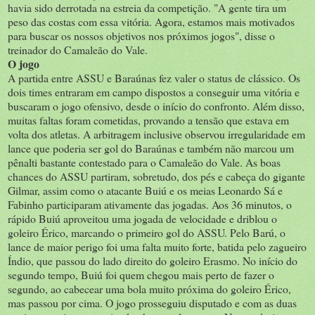
havia sido derrotada na estreia da competição. "A gente tira um
peso das costas com essa vitória. Agora, estamos mais motivados
para buscar os nossos objetivos nos próximos jogos", disse o
treinador do Camaleão do Vale.
O jogo
A partida entre ASSU e Baraúnas fez valer o status de clássico. Os
dois times entraram em campo dispostos a conseguir uma vitória e
buscaram o jogo ofensivo, desde o início do confronto. Além disso,
muitas faltas foram cometidas, provando a tensão que estava em
volta dos atletas. A arbitragem inclusive observou irregularidade em
lance que poderia ser gol do Baraúnas e também não marcou um
pênalti bastante contestado para o Camaleão do Vale. As boas
chances do ASSU partiram, sobretudo, dos pés e cabeça do gigante
Gilmar, assim como o atacante Buiú e os meias Leonardo Sá e
Fabinho participaram ativamente das jogadas. Aos 36 minutos, o
rápido Buiú aproveitou uma jogada de velocidade e driblou o
goleiro Érico, marcando o primeiro gol do ASSU. Pelo Barú, o
lance de maior perigo foi uma falta muito forte, batida pelo zagueiro
Índio, que passou do lado direito do goleiro Erasmo. No início do
segundo tempo, Buiú foi quem chegou mais perto de fazer o
segundo, ao cabecear uma bola muito próxima do goleiro Érico,
mas passou por cima. O jogo prosseguiu disputado e com as duas