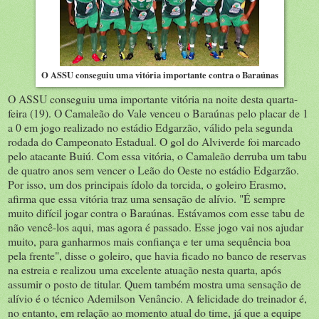
O ASSU conseguiu uma vitória importante contra o Baraúnas
O ASSU conseguiu uma importante vitória na noite desta quarta-
feira (19). O Camaleão do Vale venceu o Baraúnas pelo placar de 1
a 0 em jogo realizado no estádio Edgarzão, válido pela segunda
rodada do Campeonato Estadual. O gol do Alviverde foi marcado
pelo atacante Buiú. Com essa vitória, o Camaleão derruba um tabu
de quatro anos sem vencer o Leão do Oeste no estádio Edgarzão.
Por isso, um dos principais ídolo da torcida, o goleiro Erasmo,
afirma que essa vitória traz uma sensação de alívio. "É sempre
muito difícil jogar contra o Baraúnas. Estávamos com esse tabu de
não vencê-los aqui, mas agora é passado. Esse jogo vai nos ajudar
muito, para ganharmos mais confiança e ter uma sequência boa
pela frente", disse o goleiro, que havia ficado no banco de reservas
na estreia e realizou uma excelente atuação nesta quarta, após
assumir o posto de titular. Quem também mostra uma sensação de
alívio é o técnico Ademilson Venâncio. A felicidade do treinador é,
no entanto, em relação ao momento atual do time, já que a equipe