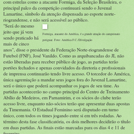
com estrelas como a atacante Formiga, da Seleção Brasileira, o
principal palco da competição continuará sendo o Juvenal
Lamartine, símbolo da atenção dispensada ao esporte norte-
riograndense, e não será acessível ao público.
"Será do mesmo
jeito que já vem
Formiga, atacante do América, é a grande atração do campeonato
sendo praticado há
potiguar. Foto: América F.C./Divulgação
mais de cinco
anos", disse o presidente da Federação Norte-riograndense de
Futebol (FNF), José Vanildo. Como as arquibancadas do JL não
estão liberadas para receber público de jogo, as partidas terão
portões fechados e apenas convidados da diretoria e profissionais
de imprensa continuarão tendo livre acesso. O torcedor do América,
única agremiação a mandar seus jogos fora do Juvenal Lamartine,
será o único que poderá acompanhar os jogos de seu time. As
partidas acontecerão no campo principal do Centro de Treinamento
Abílio de Medeiros, em Parnamirim, e os sócios do clube terão
acesso livre, enquanto não-sócios terão que apresentar duas apostas
da Timemania. O Estadual Feminino será disputado em turno
único, com todos os times jogando entre si em três rodadas. Ao
término desta fase classificatória, os dois melhores decidirão o título
em duas partidas. As finais estão marcadas para os dias 4 e 11 de
fevereiro.