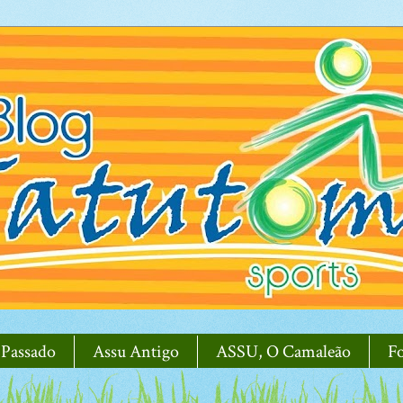
 Passado
Assu Antigo
ASSU, O Camaleão
F