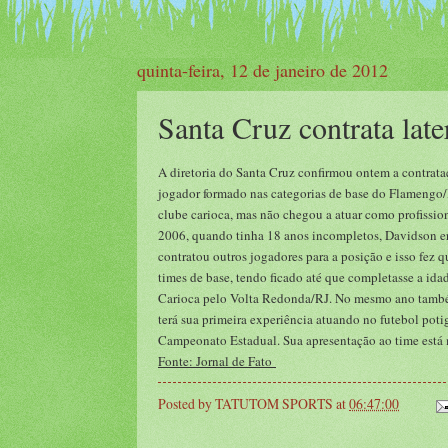
quinta-feira, 12 de janeiro de 2012
Santa Cruz contrata lat
A diretoria do Santa Cruz confirmou ontem a contrataç
jogador formado nas categorias de base do Flamengo/R
clube carioca, mas não chegou a atuar como profissio
2006, quando tinha 18 anos incompletos, Davidson e
contratou outros jogadores para a posição e isso fez 
times de base, tendo ficado até que completasse a 
Carioca pelo Volta Redonda/RJ. No mesmo ano també
terá sua primeira experiência atuando no futebol potig
Campeonato Estadual. Sua apresentação ao time está
Fonte: Jornal de Fato
Posted by
TATUTOM SPORTS
at
06:47:00