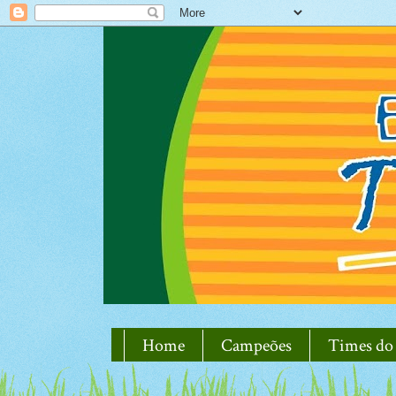
Home
Campeões
Times do