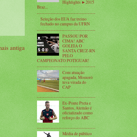
Highlights ►2015
Braz...
Seleção dos EUA faz treino
fechado no campus da UFRN
PASSOU POR
CIMA! ABC
GOLEIA O
ais antiga
SANTA CRUZ-RN
PELO
CAMPEONATO POTIGUAR!
Com atuação
apagada, Mossoró
leva virada do
CAP
Ex-Ponte Preta e
Santos, Alemão é
oficializado como
reforço do ABC
Média de público