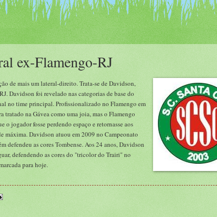
eral ex-Flamengo-RJ
ão de mais um lateral-direito. Trata-se de Davidson,
J. Davidson foi revelado nas categorias de base do
nal no time principal. Profissionalizado no Flamengo em
ra tratado na Gávea como uma joia, mas o Flamengo
que o jogador fosse perdendo espaço e retornasse aos
idade máxima. Davidson atuou em 2009 no Campeonato
m defendeu as cores Tombense. Aos 24 anos, Davidson
uar, defendendo as cores do "tricolor do Trairi" no
 marcada para hoje.