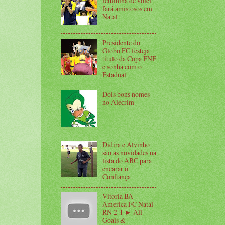
feminina de vôlei
fará amistosos em
Natal
Presidente do
Globo FC festeja
título da Copa FNF
e sonha com o
Estadual
Dois bons nomes
no Alecrim
Didira e Alvinho
são as novidades na
lista do ABC para
encarar o
Confiança
Vitoria BA -
America FC Natal
RN 2-1 ► All
Goals &