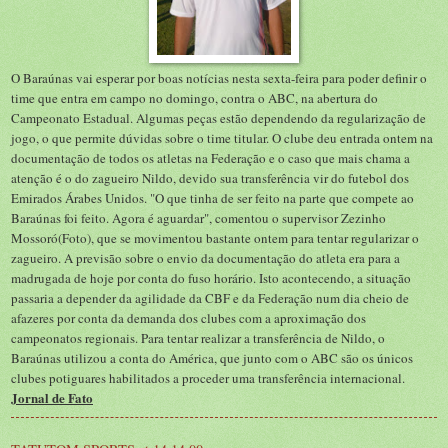
O Baraúnas vai esperar por boas notícias nesta sexta-feira para poder definir o
time que entra em campo no domingo, contra o ABC, na abertura do
Campeonato Estadual. Algumas peças estão dependendo da regularização de
jogo, o que permite dúvidas sobre o time titular. O clube deu entrada ontem na
documentação de todos os atletas na Federação e o caso que mais chama a
atenção é o do zagueiro Nildo, devido sua transferência vir do futebol dos
Emirados Árabes Unidos. "O que tinha de ser feito na parte que compete ao
Baraúnas foi feito. Agora é aguardar", comentou o supervisor Zezinho
Mossoró(Foto), que se movimentou bastante ontem para tentar regularizar o
zagueiro. A previsão sobre o envio da documentação do atleta era para a
madrugada de hoje por conta do fuso horário. Isto acontecendo, a situação
passaria a depender da agilidade da CBF e da Federação num dia cheio de
afazeres por conta da demanda dos clubes com a aproximação dos
campeonatos regionais. Para tentar realizar a transferência de Nildo, o
Baraúnas utilizou a conta do América, que junto com o ABC são os únicos
clubes potiguares habilitados a proceder uma transferência internacional.
Jornal de Fato