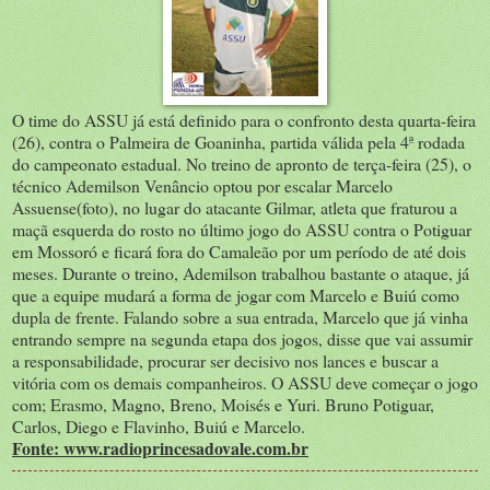
O time do ASSU já está definido para o confronto desta quarta-feira
(26), contra o Palmeira de Goaninha, partida válida pela 4ª rodada
do campeonato estadual. No treino de apronto de terça-feira (25), o
técnico Ademilson Venâncio optou por escalar Marcelo
Assuense(foto), no lugar do atacante Gilmar, atleta que fraturou a
maçã esquerda do rosto no último jogo do ASSU contra o Potiguar
em Mossoró e ficará fora do Camaleão por um período de até dois
meses. Durante o treino, Ademilson trabalhou bastante o ataque, já
que a equipe mudará a forma de jogar com Marcelo e Buiú como
dupla de frente. Falando sobre a sua entrada, Marcelo que já vinha
entrando sempre na segunda etapa dos jogos, disse que vai assumir
a responsabilidade, procurar ser decisivo nos lances e buscar a
vitória com os demais companheiros. O ASSU deve começar o jogo
com; Erasmo, Magno, Breno, Moisés e Yuri. Bruno Potiguar,
Carlos, Diego e Flavinho, Buiú e Marcelo.
Fonte: www.radioprincesadovale.com.br