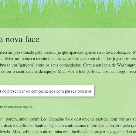
 nova face
ecrim pressionado pela torcida, já que aparecia apenas na oitava colocação. 
ara aliviar um pouco a tensão que estava se formando em cima dos jogadores abe
brisse um "garçom" entre os seus comandados. Com a ausência de Washingto
de ser o centroavante da equipe. Mas, se em três partidas, apenas um gol, res
heiros com passes precisos
", porém, ainda assim Léo Gamalho foi o destaque da partida, com três assist
Cardoso e Carlinhos Santos. "Quando contratamos o Léo Gamalho, era pelo que
zado. Mas, sabia que o atleta tinha essa facilidade de preparar jogada e deixa