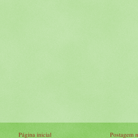
Página inicial
Postagem m