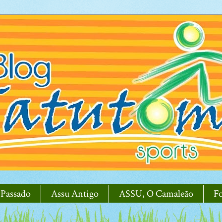
 Passado
Assu Antigo
ASSU, O Camaleão
F