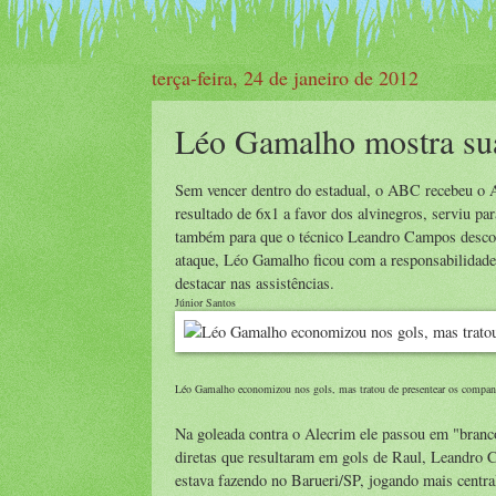
terça-feira, 24 de janeiro de 2012
Léo Gamalho mostra sua
Sem vencer dentro do estadual, o ABC recebeu o Al
resultado de 6x1 a favor dos alvinegros, serviu p
também para que o técnico Leandro Campos desco
ataque, Léo Gamalho ficou com a responsabilidade 
destacar nas assistências.
Júnior Santos
Léo Gamalho economizou nos gols, mas tratou de presentear os compan
Na goleada contra o Alecrim ele passou em "branco
diretas que resultaram em gols de Raul, Leandro 
estava fazendo no Barueri/SP, jogando mais centrali