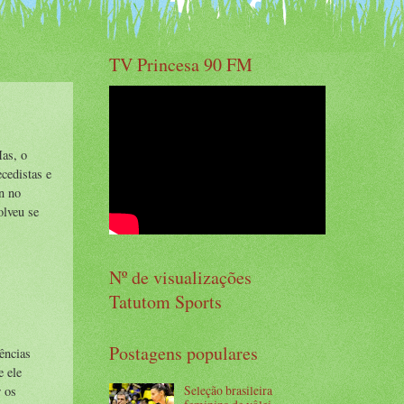
TV Princesa 90 FM
Mas, o
cedistas e
n no
olveu se
Nº de visualizações
Tatutom Sports
Postagens populares
ências
 ele
Seleção brasileira
r os