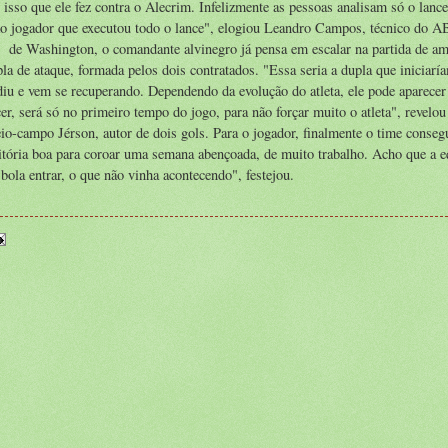
sso que ele fez contra o Alecrim. Infelizmente as pessoas analisam só o lance
 ao jogador que executou todo o lance", elogiou Leandro Campos, técnico do 
o de Washington, o comandante alvinegro já pensa em escalar na partida de a
a de ataque, formada pelos dois contratados. "Essa seria a dupla que iniciarí
iu e vem se recuperando. Dependendo da evolução do atleta, ele pode aparecer
ecer, será só no primeiro tempo do jogo, para não forçar muito o atleta", revel
io-campo Jérson, autor de dois gols. Para o jogador, finalmente o time conseg
itória boa para coroar uma semana abençoada, de muito trabalho. Acho que a e
 bola entrar, o que não vinha acontecendo", festejou.