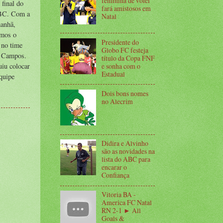
feminina de vôlei
 final do
fará amistosos em
ABC. Com a
Natal
manhã,
amos o
Presidente do
 no time
Globo FC festeja
ou Campos.
título da Copa FNF
uiu colocar
e sonha com o
Estadual
quipe
Dois bons nomes
no Alecrim
Didira e Alvinho
são as novidades na
lista do ABC para
encarar o
Confiança
Vitoria BA -
America FC Natal
RN 2-1 ► All
Goals &