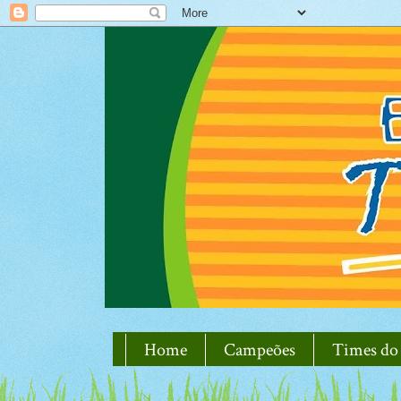
Home
Campeões
Times do