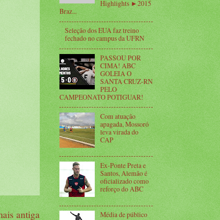
Highlights ►2015
Braz...
Seleção dos EUA faz treino
fechado no campus da UFRN
PASSOU POR
CIMA! ABC
GOLEIA O
SANTA CRUZ-RN
PELO
CAMPEONATO POTIGUAR!
Com atuação
apagada, Mossoró
leva virada do
CAP
Ex-Ponte Preta e
Santos, Alemão é
oficializado como
reforço do ABC
ais antiga
Média de público