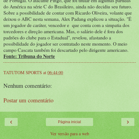
de Portugal. O atacante Pingo, que foi titular em algumas partidas
do América na série C do Brasileiro, ainda não decidiu seu futuro.
Sobre a possibilidade de contar com Ricardo Oliveira, volante que
deixou o ABC nesta semana, Alex Padang explicou a situação. "É
um jogador de caráter, vencedor e que conta com a simpatia dos
torcedores e direção americana. Mas, o salário dele é fora dos
padrões do clube para o Estadual", revelou, afastando a
possibilidade do jogador ser contratado neste momento. O meio
campo Cascata também foi descartado pelo dirigente americano.
Fonte: Tribuna do Norte
TATUTOM SPORTS
at
06:44:00
Nenhum comentário:
Postar um comentário
‹
›
Página inicial
Ver versão para a web