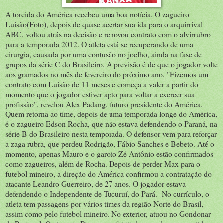
A torcida do América recebeu uma boa notícia. O zagueiro
Luisão(Foto), depois de quase acertar sua ida para o arquirrival
ABC, voltou atrás na decisão e renovou contrato com o alvirrubro
para a temporada 2012. O atleta está se recuperando de uma
cirurgia, causada por uma contusão no joelho, ainda na fase de
grupos da série C do Brasileiro. A previsão é de que o jogador volte
aos gramados no mês de fevereiro do próximo ano. "Fizemos um
contrato com Luisão de 11 meses e começa a valer a partir do
momento que o jogador estiver apto para voltar a exercer sua
profissão", revelou Alex Padang, futuro presidente do América.
Quem retorna ao time, depois de uma temporada longe do América,
é o zagueiro Edson Rocha, que não estava defendendo o Paraná, na
série B do Brasileiro nesta temporada. O defensor vem para reforçar
a zaga rubra, que perdeu Rodrigão, Fábio Sanches e Bebeto. Até o
momento, apenas Mauro e o garoto Zé Antônio estão confirmados
como zagueiros, além de Rocha. Depois de perder Max para o
futebol mineiro, a direção do América confirmou a contratação do
atacante Leandro Guerreiro, de 27 anos. O jogador estava
defendendo o Independente de Tucuruí, do Pará. No currículo, o
atleta tem passagens por vários times da região Norte do Brasil,
assim como pelo futebol mineiro. No exterior, atuou no Gondonar