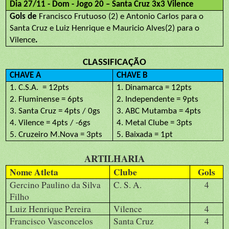
Dia 27/11 - Dom - Jogo 20 – Santa Cruz 3x3 Vilence
Gols de
Francisco Frutuoso (2) e Antonio Carlos para o
Santa Cruz e Luiz Henrique e Mauricio Alves(2) para o
Vilence
.
CLASSIFICAÇÃO
CHAVE A
CHAVE B
1. C.S.A.
= 12pts
1. Dinamarca = 12pts
2. Fluminense = 6pts
2. Independente = 9pts
3. Santa Cruz = 4pts / 0gs
3. ABC Mutamba = 4pts
4. Vilence = 4pts / -6gs
4. Metal Clube = 3pts
5. Cruzeiro M.Nova = 3pts
5. Baixada = 1pt
ARTILHARIA
Nome Atleta
Clube
Gols
Gercino Paulino da Silva
C. S. A.
4
Filho
Luiz Henrique Pereira
Vilence
4
Francisco Vasconcelos
Santa Cruz
4