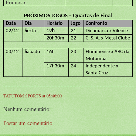
Frutuoso
PRÓXIMOS JOGOS – Quartas de Final
Data
Dia
Horário
Jogo
Confronto
02
/1
2
S
exta
1
9
h
21
Dinamarca x Vilence
20h30m
22
C. S. A. x Metal Clube
03/12
S
ábado
16h
23
Fluminense x ABC da
Mutamba
17h30m
24
Independente x
Santa Cruz
TATUTOM SPORTS
at
05:46:00
Nenhum comentário:
Postar um comentário