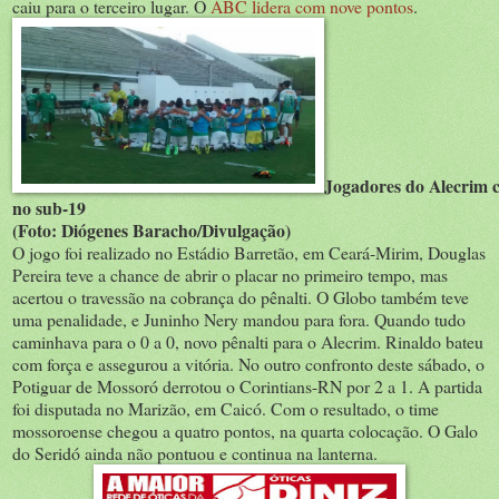
caiu para o terceiro lugar. O
ABC lidera com nove pontos
.
Jogadores do Alecrim 
no sub-19
(Foto: Diógenes Baracho/Divulgação)
O jogo foi realizado no Estádio Barretão, em Ceará-Mirim, Douglas
Pereira teve a chance de abrir o placar no primeiro tempo, mas
acertou o travessão na cobrança do pênalti. O Globo também teve
uma penalidade, e Juninho Nery mandou para fora. Quando tudo
caminhava para o 0 a 0, novo pênalti para o Alecrim. Rinaldo bateu
com força e assegurou a vitória. No outro confronto deste sábado, o
Potiguar de Mossoró derrotou o Corintians-RN por 2 a 1. A partida
foi disputada no Marizão, em Caicó. Com o resultado, o time
mossoroense chegou a quatro pontos, na quarta colocação. O Galo
do Seridó ainda não pontuou e continua na lanterna.