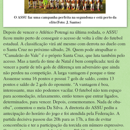
O ASSU faz uma campanha perfeita na segundona e está perto da
elite(Foto: J. Santos)
Depois de vencer o Atlético Potengi na última rodada, o ASSU
ficou muito perto de conseguir o acesso de volta à elite do futebol
estadual. A classificação virá até mesmo com derrota no duelo com
o Santa Cruz no próximo sábado, 26. Quem pode atrapalhar o
“Camaleão do Vale” é o próprio Santa Cruz, que luta também pelo
acesso. Mas a tarefa do time de Natal é bem complicada: terá de
vencer a partir de três gols de diferença um adversário que ainda
não perdeu na competição. A larga vantagem é porque o time
Assuense soma 16 pontos e possui 7 gols de saldo, contra 13
pontos e saldo de 2 gols do oponente. “A vantagem é boa,
interessante, mas não podemos vacilar. O futebol não tem espaço
para acomodação, relaxamento, então temos que entrar ligados,
determinados, para vencer. Depois, comemoramos. Nada de oba-
oba”, comentou o meia Da Silva. A diretoria do ASSU pediu a
antecipação do horário do jogo e foi atendida pela Federação. A
partida decisiva passou das 20h para as 17h, a fim de evitar
concorrência e ter a participação da torcida em número expressivo.