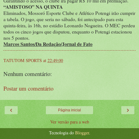
Garantindo o acesso, o clube irá pagar R$ 10 mil em premiação.
“AMISTOSO” NA QUINTA
Eliminados, Mossoró Esporte Clube e Atlético Potengi irão cumprir
a tabela. O jogo, que seria no sábado, foi antecipado para esta
quinta-feira, às 16h, no estádio Leonardo Nogueira. O MEC perdeu
todos os cinco jogos que disputou, enquanto o Potengi estacionou
nos 5 pontos.
Marcos Santos/Da Redação/Jornal de Fato
TATUTOM SPORTS
at
22:49:00
Nenhum comentário:
Postar um comentário
‹
›
Página inicial
Ver versão para a web
Tecnologia do
Blogger
.