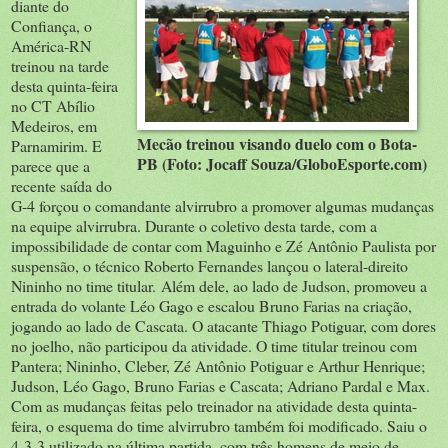
diante do
Confiança, o
América-RN
treinou na tarde
desta quinta-feira
no CT Abílio
Medeiros, em
Mecão treinou visando duelo com o Bota-
Parnamirim. E
PB (Foto: Jocaff Souza/GloboEsporte.com)
parece que a
recente saída do
G-4 forçou o comandante alvirrubro a promover algumas mudanças
na equipe alvirrubra. Durante o coletivo desta tarde, com a
impossibilidade de contar com Maguinho e Zé Antônio Paulista por
suspensão, o técnico Roberto Fernandes lançou o lateral-direito
Nininho no time titular. Além dele, ao lado de Judson, promoveu a
entrada do volante
Léo Gago
e escalou Bruno Farias na criação,
jogando ao lado de Cascata. O atacante Thiago Potiguar, com dores
no joelho, não participou da atividade. O time titular treinou com
Pantera; Nininho, Cleber, Zé Antônio Potiguar e Arthur Henrique;
Judson, Léo Gago, Bruno Farias e Cascata; Adriano Pardal e Max.
Com as mudanças feitas pelo treinador na atividade desta quinta-
feira, o esquema do time alvirrubro também foi modificado. Saiu o
4-3-3 utilizado na última partida, com três homens de meio de