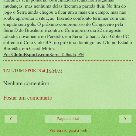
mudanças, mas nenhuma delas fizeram a partida fluir. No fim do
jogo o Serra ainda chegou a ficar um a mais em campo, mas não
soube aproveitar a situação, fazendo confronto terminar com um
empate sem gols. O próximo compromisso do Cangaceiro pela
Série D do Brasileiro é contra o Coriruipe no dia 22 de agosto,
sábado, novamente no Pereirão, em Serra Talhada. Já o Globo FC
enfrenta o Colo Colo-BA, no próximo domingo, às 17h, no Estádio
Barretão, em Ceará-Mirim.
GloboEsporte.com
Por
Serra Talhada, PE
TATUTOM SPORTS
at
18:54:00
Nenhum comentário:
Postar um comentário
‹
›
Página inicial
Ver versão para a web