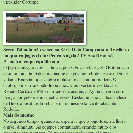
vice-líder Coruripe.
Serra Talhada não vence na Série D do Campeonato Brasileiro
há quatro jogos (Foto: Pedro Angelo / TV Asa Branca)
Primeiro tempo equilibrado
O jogo começou com as duas equipes buscando o gol. Os donos da
casa tomou a iniciativa no ataque e, após um rebote no escanteio, o
volante Enercino quase abre o placar, mas chutou pra fora. O
Globo, por sua vez, não ficou atrás. Com várias investidas de
Renato Carioca e Miller no setor de ataque, a Águia chegou com
perigo por pelo menos quatro vezes. Destaque para as duas defesa
de Beto, após duas bombas em um mesmo lance do atacante
Rodolfo.
Mais do mesmo
No segundo tempo, quando se esperava que o jogo fosse melhorar,
o nível diminuiu. As equipes continuaram errando muito e os
atacantes sem pontaria. Os treinadores realizaram algumas