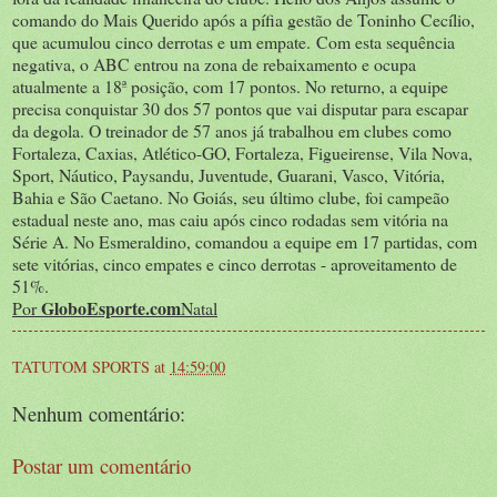
comando do Mais Querido após a pífia gestão de Toninho Cecílio,
que acumulou cinco derrotas e um empate. Com esta sequência
negativa, o ABC entrou na zona de rebaixamento e ocupa
atualmente a 18ª posição, com 17 pontos. No returno, a equipe
precisa conquistar 30 dos 57 pontos que vai disputar para escapar
da degola. O treinador de 57 anos já trabalhou em clubes como
Fortaleza, Caxias, Atlético-GO, Fortaleza, Figueirense, Vila Nova,
Sport, Náutico, Paysandu, Juventude, Guarani, Vasco, Vitória,
Bahia e São Caetano. No Goiás, seu último clube, foi campeão
estadual neste ano, mas caiu após cinco rodadas sem vitória na
Série A. No Esmeraldino, comandou a equipe em 17 partidas, com
sete vitórias, cinco empates e cinco derrotas - aproveitamento de
51%.
GloboEsporte.com
Por
Natal
TATUTOM SPORTS
at
14:59:00
Nenhum comentário:
Postar um comentário