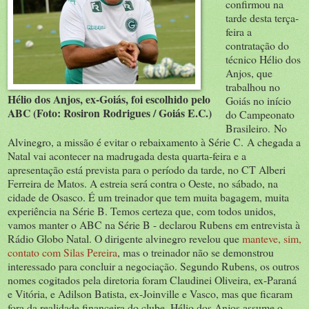
confirmou na
tarde desta terça-
feira a
contratação do
técnico Hélio dos
Anjos, que
trabalhou no
Hélio dos Anjos, ex-Goiás, foi escolhido pelo
Goiás no início
ABC (Foto: Rosiron Rodrigues / Goiás E.C.)
do Campeonato
Brasileiro. No
Alvinegro, a missão é evitar o rebaixamento à Série C. A chegada a
Natal vai acontecer na madrugada desta quarta-feira e a
apresentação está prevista para o período da tarde, no CT Alberi
Ferreira de Matos. A estreia será contra o Oeste, no sábado, na
cidade de Osasco. É um treinador que tem muita bagagem, muita
experiência na Série B. Temos certeza que, com todos unidos,
vamos manter o ABC na Série B - declarou Rubens em entrevista à
Rádio Globo Natal. O dirigente alvinegro revelou que
manteve, sim,
contato com Silas Pereira
, mas o treinador não se demonstrou
interessado para concluir a negociação. Segundo Rubens, os outros
nomes cogitados pela diretoria foram Claudinei Oliveira, ex-Paraná
e Vitória, e Adilson Batista, ex-Joinville e Vasco, mas que ficaram
fora da realidade financeira do clube. Hélio dos Anjos assume o