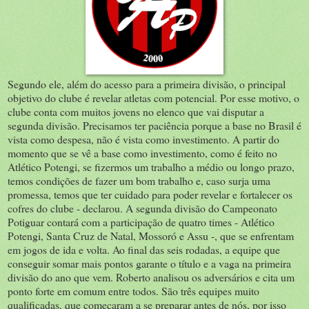
Segundo ele, além do acesso para a primeira divisão, o principal
objetivo do clube é revelar atletas com potencial. Por esse motivo, o
clube conta com muitos jovens no elenco que vai disputar a
segunda divisão. Precisamos ter paciência porque a base no Brasil é
vista como despesa, não é vista como investimento. A partir do
momento que se vê a base como investimento, como é feito no
Atlético Potengi, se fizermos um trabalho a médio ou longo prazo,
temos condições de fazer um bom trabalho e, caso surja uma
promessa, temos que ter cuidado para poder revelar e fortalecer os
cofres do clube - declarou. A segunda divisão do Campeonato
Potiguar contará com a participação de quatro times - Atlético
Potengi, Santa Cruz de Natal, Mossoró e Assu -, que se enfrentam
em jogos de ida e volta. Ao final das seis rodadas, a equipe que
conseguir somar mais pontos garante o título e a vaga na primeira
divisão do ano que vem. Roberto analisou os adversários e cita um
ponto forte em comum entre todos. São três equipes muito
qualificadas, que começaram a se preparar antes de nós, por isso