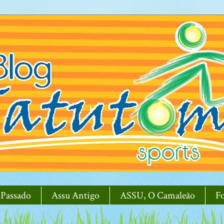
 Passado
Assu Antigo
ASSU, O Camaleão
F