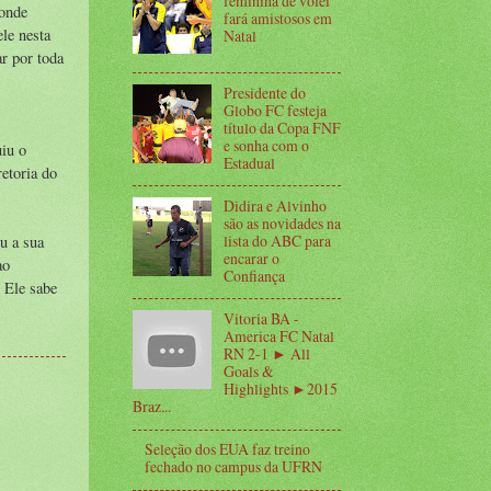
feminina de vôlei
 onde
fará amistosos em
ele nesta
Natal
r por toda
Presidente do
Globo FC festeja
título da Copa FNF
e sonha com o
uiu o
Estadual
etoria do
Didira e Alvinho
são as novidades na
lista do ABC para
u a sua
encarar o
ao
Confiança
 Ele sabe
Vitoria BA -
America FC Natal
RN 2-1 ► All
Goals &
Highlights ►2015
Braz...
Seleção dos EUA faz treino
fechado no campus da UFRN