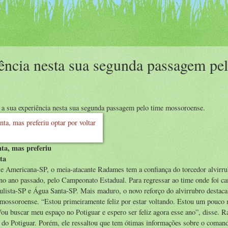
ência nesta sua segunda passagem pe
a a sua experiência nesta sua segunda passagem pelo time mossoroense.
ta, mas preferiu
ta
 e Americana-SP, o meia-atacante Radames tem a confiança do torcedor alvirru
, no ano passado, pelo Campeonato Estadual. Para regressar ao time onde foi c
ulista-SP e Água Santa-SP. Mais maduro, o novo reforço do alvirrubro destaca
 mossoroense. “Estou primeiramente feliz por estar voltando. Estou um pouco
ou buscar meu espaço no Potiguar e espero ser feliz agora esse ano”, disse. 
 do Potiguar. Porém, ele ressaltou que tem ótimas informações sobre o coman