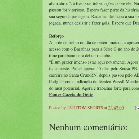
alvirrubro. “Já tive boas informações sobre ele. N
passou foi vitorioso. Espero fazer parte da históri
sua segunda passagem, Radames destacou a sua for
jogada, nunca desistir e fazer gols. Espero que De
Reforço
A tarde de treino no dia de ontem marcou a aprese
acesso com o Baraúnas para a Série C no ano de 2
time paraibano para deixar o clube.
“É um prazer imenso estar aqui novamente. Agora 
fisicamente. Passei apenas 15 dias pelo Sousa-PB.
carreira no Santa Cruz-RN, depois passou pelo A
Potiguar com indicação do técnico Wassil Mendes,
do meu potencial. Agora é trabalhar forte para con
Fonte: Gazeta do Oeste
Posted by
TATUTOM SPORTS
at
22:42:00
Nenhum comentário: