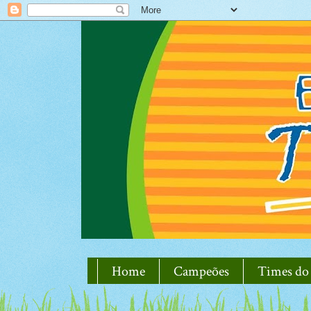
Home
Campeões
Times do