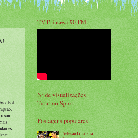
TV Princesa 90 FM
lo
Nº de visualizações
Tatutom Sports
bro. Foi
ampeão,
 a sua
Postagens populares
 mais
Radames
Seleção brasileira
dante