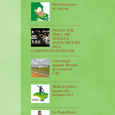
Dois bons nomes
no Alecrim
PASSOU POR
CIMA! ABC
GOLEIA O
SANTA CRUZ-RN
PELO
CAMPEONATO POTIGUAR!
Com atuação
apagada, Mossoró
leva virada do
CAP
Média de público
pagante dos
estaduais 2013
Ex-Ponte Preta e