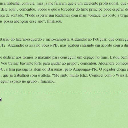
unca trabalhei com ele, mas já me falaram que é um excelente profissional, que
a dele aqui”, comentou. Sobre o que o torcedor do time príncipe pode esperar d
ça de vontade. “Pode esperar um Radames com mais vontade, disposto a briga
us possa abençoar esse ano”, finalizou.
ntação do lateral-esquerdo e meio-campista Alexandre ao Potiguar, que conseg
012. Alexandre estava no Sousa-PB, mas acabou entrando em acordo com a dir
é dedicar aos treinos o máximo para conseguir um espaço no time. Estou bem
 Vou treinar bastante forte para ajudar ao grupo”, comentou. Alexandre começo
BC, e tem passagens além do Baraúnas, pelo Arapongas-PR. O jogador chega 
 que já trabalhou com o atleta. “Me sinto muito feliz. Comecei com o Wassil.
seguir espaço no grupo”, finalizou.