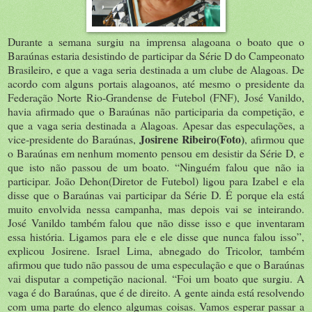
Durante a semana surgiu na imprensa alagoana o boato que o
Baraúnas estaria desistindo de participar da Série D do Campeonato
Brasileiro, e que a vaga seria destinada a um clube de Alagoas. De
acordo com alguns portais alagoanos, até mesmo o presidente da
Federação Norte Rio-Grandense de Futebol (FNF), José Vanildo,
havia afirmado que o Baraúnas não participaria da competição, e
que a vaga seria destinada a Alagoas. Apesar das especulações, a
Josirene Ribeiro(Foto)
vice-presidente do Baraúnas,
, afirmou que
o Baraúnas em nenhum momento pensou em desistir da Série D, e
que isto não passou de um boato. “Ninguém falou que não ia
participar. João Dehon(Diretor de Futebol) ligou para Izabel e ela
disse que o Baraúnas vai participar da Série D. É porque ela está
muito envolvida nessa campanha, mas depois vai se inteirando.
José Vanildo também falou que não disse isso e que inventaram
essa história. Ligamos para ele e ele disse que nunca falou isso”,
explicou Josirene. Israel Lima, abnegado do Tricolor, também
afirmou que tudo não passou de uma especulação e que o Baraúnas
vai disputar a competição nacional. “Foi um boato que surgiu. A
vaga é do Baraúnas, que é de direito. A gente ainda está resolvendo
com uma parte do elenco algumas coisas. Vamos esperar passar a