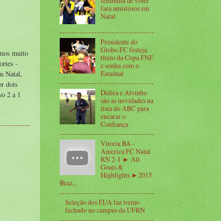
feminina de vôlei
fará amistosos em
Natal
Presidente do
Globo FC festeja
amos muito
título da Copa FNF
ortes -
e sonha com o
Estadual
m Natal,
or dois
Didira e Alvinho
vo 2 a 1
são as novidades na
lista do ABC para
encarar o
Confiança
Vitoria BA -
America FC Natal
RN 2-1 ► All
Goals &
Highlights ►2015
Braz...
Seleção dos EUA faz treino
fechado no campus da UFRN