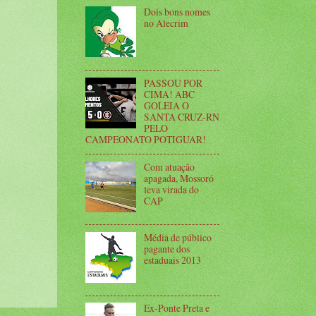
Dois bons nomes
no Alecrim
PASSOU POR
CIMA! ABC
GOLEIA O
SANTA CRUZ-RN
PELO
CAMPEONATO POTIGUAR!
Com atuação
apagada, Mossoró
leva virada do
CAP
Média de público
pagante dos
estaduais 2013
Ex-Ponte Preta e