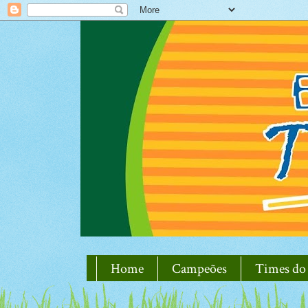
Home
Campeões
Times do