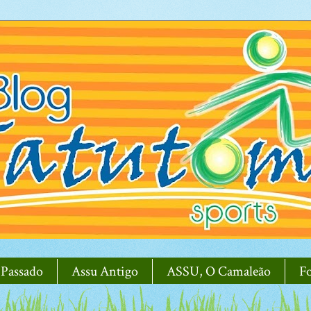
 Passado
Assu Antigo
ASSU, O Camaleão
F