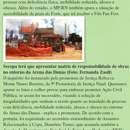
pessoas com deficiência física, mobilidade reduzida, idosos e
obesos. Além do estádio, o MP-RN também apura a situação de
acessibilidade da praia do Forte, que irá receber a Fifa Fan Fest.
Secopa terá que apresentar matriz de responsabilidade de obras
no entorno da Arena das Dunas (Foto: Fernanda Zauli)
O inquérito foi instaurado pela promotora de Justiça Rebecca
Monte Nunes Bezerra, da 9ª Promotoria de Justiça Natal. Queremos
apurar os fatos e colher provas para embasar posterior Ação Civil
Pública, se assim for necessário, visando à solução de
irregularidades que venham a existir quanto ao translado de pessoas
com deficiência, mobilidade reduzida, idosos e obesos no entorno
do Arena das Dunas - explica a promotora. De acordo com a
portaria, foi requisitado ao secretário extraordinário de Assuntos
Relacionados à Copa, Demétrio Torres, que acumula também a
direção do Departamento Estadual de Estradas e Rodagens (DER),