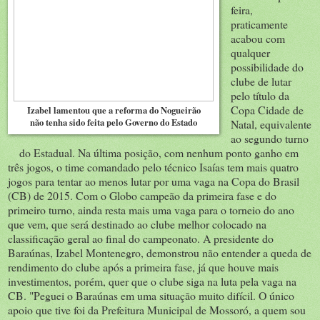
feira,
praticamente
acabou com
qualquer
possibilidade do
clube de lutar
pelo título da
Copa Cidade de
Izabel lamentou que a reforma do Nogueirão
não tenha sido feita pelo Governo do Estado
Natal, equivalente
ao segundo turno
do Estadual. Na última posição, com nenhum ponto ganho em
três jogos, o time comandado pelo técnico Isaías tem mais quatro
jogos para tentar ao menos lutar por uma vaga na Copa do Brasil
(CB) de 2015. Com o Globo campeão da primeira fase e do
primeiro turno, ainda resta mais uma vaga para o torneio do ano
que vem, que será destinado ao clube melhor colocado na
classificação geral ao final do campeonato. A presidente do
Baraúnas, Izabel Montenegro, demonstrou não entender a queda de
rendimento do clube após a primeira fase, já que houve mais
investimentos, porém, quer que o clube siga na luta pela vaga na
CB. "Peguei o Baraúnas em uma situação muito difícil. O único
apoio que tive foi da Prefeitura Municipal de Mossoró, a quem sou