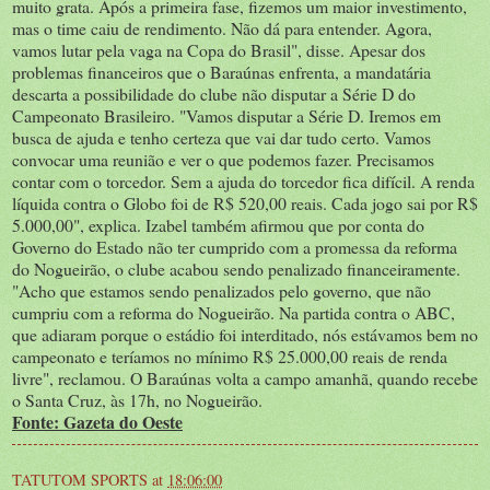
muito grata. Após a primeira fase, fizemos um maior investimento,
mas o time caiu de rendimento. Não dá para entender. Agora,
vamos lutar pela vaga na Copa do Brasil", disse. Apesar dos
problemas financeiros que o Baraúnas enfrenta, a mandatária
descarta a possibilidade do clube não disputar a Série D do
Campeonato Brasileiro. "Vamos disputar a Série D. Iremos em
busca de ajuda e tenho certeza que vai dar tudo certo. Vamos
convocar uma reunião e ver o que podemos fazer. Precisamos
contar com o torcedor. Sem a ajuda do torcedor fica difícil. A renda
líquida contra o Globo foi de R$ 520,00 reais. Cada jogo sai por R$
5.000,00", explica. Izabel também afirmou que por conta do
Governo do Estado não ter cumprido com a promessa da reforma
do Nogueirão, o clube acabou sendo penalizado financeiramente.
"Acho que estamos sendo penalizados pelo governo, que não
cumpriu com a reforma do Nogueirão. Na partida contra o ABC,
que adiaram porque o estádio foi interditado, nós estávamos bem no
campeonato e teríamos no mínimo R$ 25.000,00 reais de renda
livre", reclamou. O Baraúnas volta a campo amanhã, quando recebe
o Santa Cruz, às 17h, no Nogueirão.
Fonte: Gazeta do Oeste
TATUTOM SPORTS
at
18:06:00