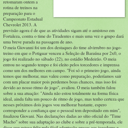
retomaram ontem a
rotina de treinos na
preparação para o
Campeonato Estadual
Chevrolet 2013. A
previsão agora é de que as atividades sigam até o amistoso em
Fortaleza, contra o time do Tiradentes e mais uma vez o grupo dará
uma breve parada na passagem de ano.
O meia Giovanni foi um dos destaques do time alvirrubro no jogo-
treino em que o Potiguar venceu a Seleção de Baraúna por 2x0, o
jogo foi realizado no sábado (22), no estádio Medeirão. O meia
entrou no segundo tempo e foi eleito pelos torcedores e imprensa
como um dos melhores em campo. "Foi só o primeiro jogo, ainda
temos que melhorar, mas valeu como preparação, poderíamos sair
com um placar maior pois perdemos boas chances, mas isso foi
devido ao nosso ritmo de jogo", avaliou. O meia também falou
sobre a sua atuação: "Ainda não estou totalmente na forma física
ideal, ainda falta um pouco de ritmo de jogo, mas tenho certeza que
nesses próximos dois jogos vou melhorar bastante, espero
corresponder a confiança que o pessoal tem depositado em mim",
finalizou Giovani. Nas declarações dadas ao sítio oficial do "Time
Macho" sobre sua adaptação ao clube e sobre a pré-temporada, ele
disse que estava feliz pela fácil adaptação graças aos jogadores e