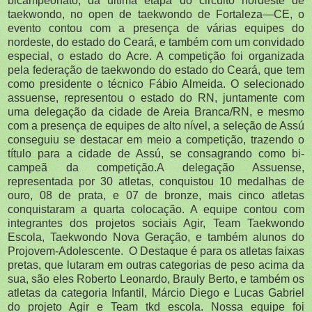
bicampeonato, da ultima etapa do circuito nordeste de
taekwondo, no open de taekwondo de Fortaleza—CE, o
evento contou com a presença de várias equipes do
nordeste, do estado do Ceará, e também com um convidado
especial, o estado do Acre. A competição foi organizada
pela federação de taekwondo do estado do Ceará, que tem
como presidente o técnico Fábio Almeida. O selecionado
assuense, representou o estado do RN, juntamente com
uma delegação da cidade de Areia Branca/RN, e mesmo
com a presença de equipes de alto nível, a seleção de Assú
conseguiu se destacar em meio a competição, trazendo o
título para a cidade de Assú, se consagrando como bi-
campeã da competição.A delegação Assuense,
representada por 30 atletas, conquistou 10 medalhas de
ouro, 08 de prata, e 07 de bronze, mais cinco atletas
conquistaram a quarta colocação. A equipe contou com
integrantes dos projetos sociais Agir, Team Taekwondo
Escola, Taekwondo Nova Geração, e também alunos do
Projovem-Adolescente.
O Destaque é para os atletas faixas
pretas, que lutaram em outras categorias de peso acima da
sua, são eles Roberto Leonardo, Brauly Berto, e também os
atletas da categoria Infantil, Márcio Diego e Lucas Gabriel
do projeto Agir e Team tkd escola. Nossa equipe foi