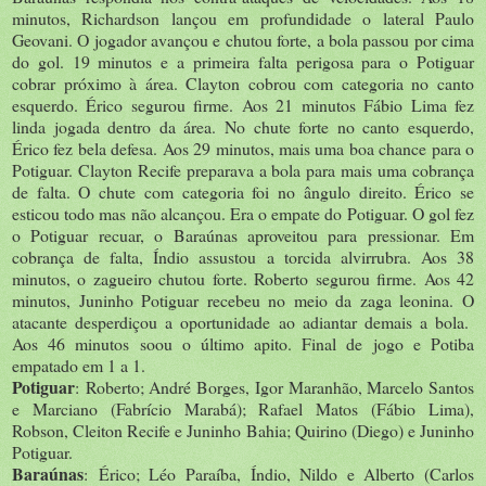
minutos, Richardson lançou em profundidade o lateral Paulo
Geovani. O jogador avançou e chutou forte, a bola passou por cima
do gol. 19 minutos e a primeira falta perigosa para o Potiguar
cobrar próximo à área. Clayton cobrou com categoria no canto
esquerdo. Érico segurou firme. Aos 21 minutos Fábio Lima fez
linda jogada dentro da área. No chute forte no canto esquerdo,
Érico fez bela defesa. Aos 29 minutos, mais uma boa chance para o
Potiguar. Clayton Recife preparava a bola para mais uma cobrança
de falta. O chute com categoria foi no ângulo direito. Érico se
esticou todo mas não alcançou. Era o empate do Potiguar. O gol fez
o Potiguar recuar, o Baraúnas aproveitou para pressionar. Em
cobrança de falta, Índio assustou a torcida alvirrubra. Aos 38
minutos, o zagueiro chutou forte. Roberto segurou firme. Aos 42
minutos, Juninho Potiguar recebeu no meio da zaga leonina.
O
atacante desperdiçou a oportunidade ao adiantar demais a bola.
Aos 46 minutos soou o último apito. Final de jogo e Potiba
empatado em 1 a 1.
Potiguar
: Roberto; André Borges, Igor Maranhão, Marcelo Santos
e Marciano (Fabrício Marabá); Rafael Matos (Fábio Lima),
Robson, Cleiton Recife e Juninho Bahia; Quirino (Diego) e Juninho
Potiguar.
Baraúnas
:
Érico; Léo Paraíba, Índio, Nildo e Alberto (Carlos