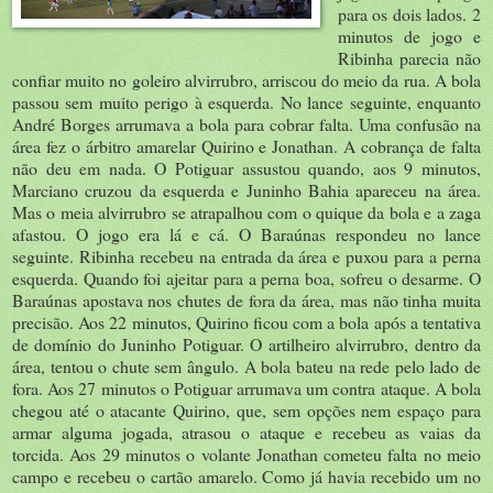
para os dois lados. 2
minutos de jogo e
Ribinha parecia não
confiar muito no goleiro alvirrubro, arriscou do meio da rua. A bola
passou sem muito perigo à esquerda. No lance seguinte, enquanto
André Borges arrumava a bola para cobrar falta. Uma confusão na
área fez o árbitro amarelar Quirino e Jonathan. A cobrança de falta
não deu em nada. O Potiguar assustou quando, aos 9 minutos,
Marciano cruzou da esquerda e Juninho Bahia apareceu na área.
Mas o meia alvirrubro se atrapalhou com o quique da bola e a zaga
afastou. O jogo era lá e cá. O Baraúnas respondeu no lance
seguinte. Ribinha recebeu na entrada da área e puxou para a perna
esquerda. Quando foi ajeitar para a perna boa, sofreu o desarme. O
Baraúnas apostava nos chutes de fora da área, mas não tinha muita
precisão. Aos 22 minutos, Quirino ficou com a bola após a tentativa
de domínio do Juninho Potiguar. O artilheiro alvirrubro, dentro da
área, tentou o chute sem ângulo. A bola bateu na rede pelo lado de
fora. Aos 27 minutos o Potiguar arrumava um contra ataque. A bola
chegou até o atacante Quirino, que, sem opções nem espaço para
armar alguma jogada, atrasou o ataque e recebeu as vaias da
torcida. Aos 29 minutos o volante Jonathan cometeu falta no meio
campo e recebeu o cartão amarelo. Como já havia recebido um no