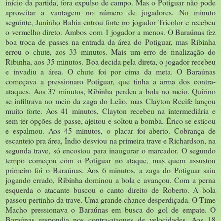
início da partida, fora expulso de campo. Mas o Potiguar não pode
aproveitar a vantagem no número de jogadores. No minuto
seguinte, Juninho Bahia entrou forte no jogador Tricolor e recebeu
o vermelho direto. Ambos com 1 jogador a menos. O Baraúnas fez
boa troca de passes na entrada da área do Potiguar, mas Ribinha
errou o chute, aos 33 minutos. Mais um erro de finalização do
Ribinha, aos 35 minutos. Boa decida pela direta, o jogador recebeu
e invadiu a área. O chute foi por cima da meta. O Baraúnas
começava a pressionaro Potiguar, que tinha a arma dos contra-
ataques. Aos 37 minutos, Ribinha perdeu a bola no meio. Quirino
se infiltrava no meio da zaga do Leão, mas Clayton Recife lançou
muito forte. Aos 41 minutos, Clayton recebeu na intermediária e
sem ter opções de passe, ajeitou e soltou a bomba. Érico se esticou
e espalmou. Aos 45 minutos, o placar foi aberto. Cobrança de
escanteio pra área, Índio desviou na primeira trave e Richardson, na
segunda trave, só encostou para inaugurar o marcador. O segundo
tempo começou com o Potiguar no ataque, mas quem assustou
primeiro foi o Baraúnas. Aos 6 minutos, a zaga do Potiguar saiu
jogando errado, Ribinha dominou a bola e avançou. Com a perna
esquerda o atacante buscou o canto direito de Roberto. A bola
passou pertinho da trave. Uma grande chance desperdiçada. O Time
Macho pressionava o Baraúnas em busca do gol de empate. O
Baraúnas respondia nos contra-ataques de velocidades. Aos 18