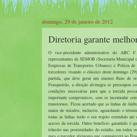
domingo, 29 de janeiro de 2012
Diretoria garante melhor
O vice-presidente administrativo do ABC F
representantes da SEMOB (Secretaria Municipal
Empresas de Transportes Urbanos) e Polícia de T
torcedores visando o clássico deste domingo (29
partida, que deve gerar um imenso fluxo de ve
Frasqueirão, a direção alvinegra se preocupou co
condições necessárias para que a torcida p
importante compromisso, sem se incomodar como
transtornos. Ficou acertado que as linhas de ôni
maior de veículos, inclusive, aguardando o térmi
todas as linhas terão o seu trajeto estendido até
acesso da torcida. Outro benefício garantido é qu
trânsito nas proximidades do estádio, em todos o
para o torcedor alvinegro que comparecerá ao Fr