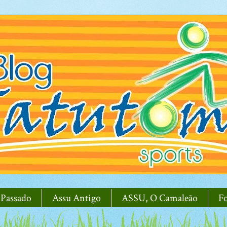
 Passado
Assu Antigo
ASSU, O Camaleão
F