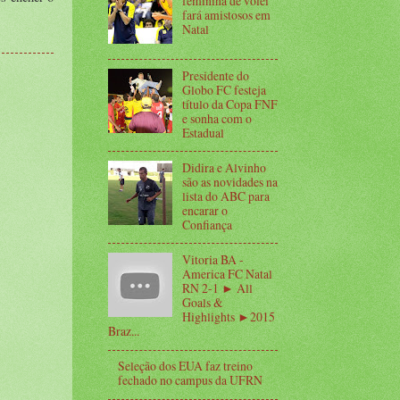
feminina de vôlei
fará amistosos em
Natal
Presidente do
Globo FC festeja
título da Copa FNF
e sonha com o
Estadual
Didira e Alvinho
são as novidades na
lista do ABC para
encarar o
Confiança
Vitoria BA -
America FC Natal
RN 2-1 ► All
Goals &
Highlights ►2015
Braz...
Seleção dos EUA faz treino
fechado no campus da UFRN