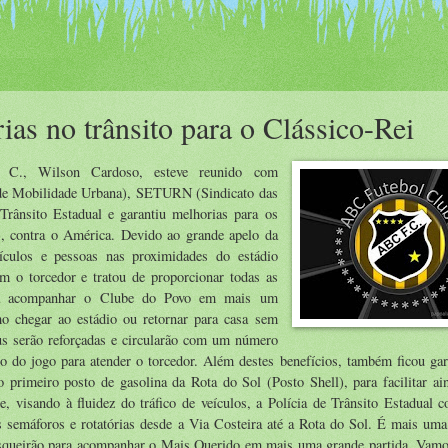
ias no trânsito para o Clássico-Rei
. C., Wilson Cardoso, esteve reunido com
 de Mobilidade Urbana), SETURN (Sindicato das
rânsito Estadual e garantiu melhorias para os
), contra o América. Devido ao grande apelo da
ículos e pessoas nas proximidades do estádio
m o torcedor e tratou de proporcionar todas as
ossa acompanhar o Clube do Povo em mais um
 chegar ao estádio ou retornar para casa sem
bus serão reforçadas e circularão com um número
no do jogo para atender o torcedor. Além destes benefícios, também ficou ga
 o primeiro posto de gasolina da Rota do Sol (Posto Shell), para facilitar a
e, visando à fluidez do tráfico de veículos, a Polícia de Trânsito Estadual c
s semáforos e rotatórias desde a Via Costeira até a Rota do Sol. É mais uma
asqueirão para acompanhar o Mais Querido em mais uma grande partida. Vamo