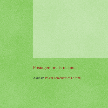
Postagem mais recente
Assinar:
Postar comentários (Atom)