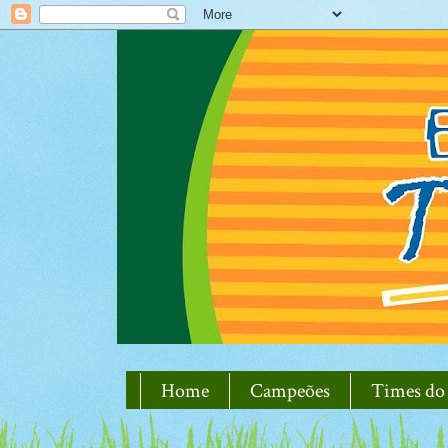
Home
Campeões
Times do