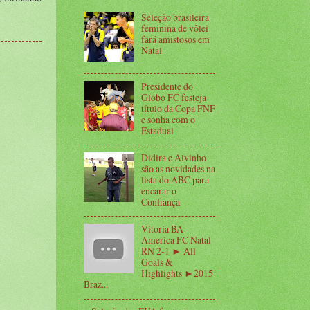
Seleção brasileira
feminina de vôlei
fará amistosos em
Natal
Presidente do
Globo FC festeja
título da Copa FNF
e sonha com o
Estadual
Didira e Alvinho
são as novidades na
lista do ABC para
encarar o
Confiança
Vitoria BA -
America FC Natal
RN 2-1 ► All
Goals &
Highlights ►2015
Braz...