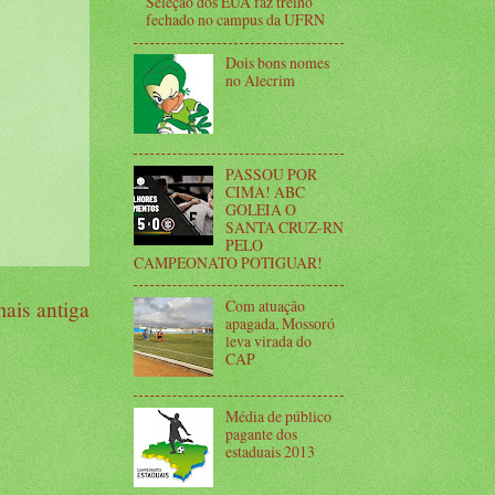
Seleção dos EUA faz treino
fechado no campus da UFRN
Dois bons nomes
no Alecrim
PASSOU POR
CIMA! ABC
GOLEIA O
SANTA CRUZ-RN
PELO
CAMPEONATO POTIGUAR!
Com atuação
ais antiga
apagada, Mossoró
leva virada do
CAP
Média de público
pagante dos
estaduais 2013