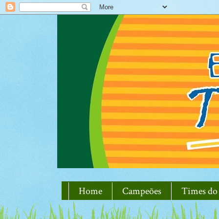
Home
Campeões
Times do