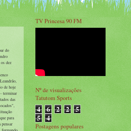
TV Princesa 90 FM
par do
andro
 os dez
lenco
 Leandrão,
io de hoje
Nº de visualizações
- terminar
Tatutom Sports
ltados das
locados",
4
6
2
2
5
situação
5
4
que para
m pensar
Postagens populares
á, formando