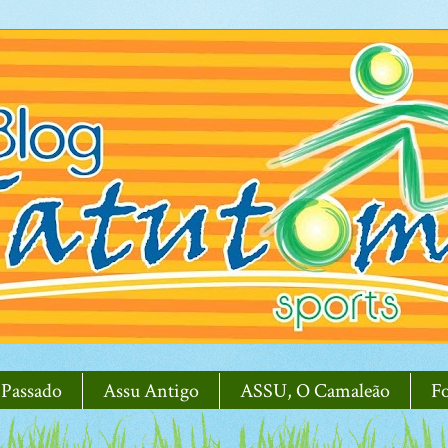
 Passado
Assu Antigo
ASSU, O Camaleão
F