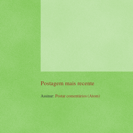
Postagem mais recente
Assinar:
Postar comentários (Atom)