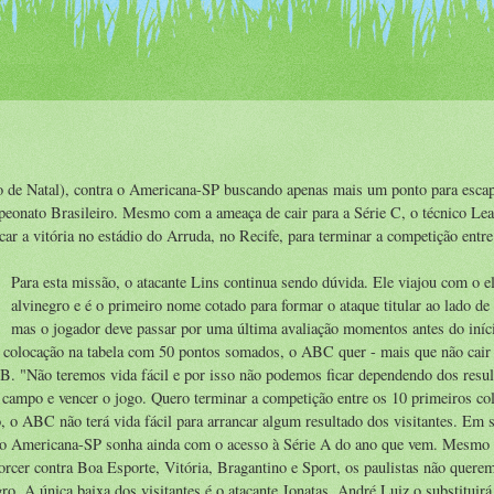
 de Natal), contra o Americana-SP buscando apenas mais um ponto para esca
eonato Brasileiro. Mesmo com a ameaça de cair para a Série C, o técnico Le
r a vitória no estádio do Arruda, no Recife, para terminar a competição entre
Para esta missão, o atacante Lins continua sendo dúvida. Ele viajou com o e
alvinegro e é o primeiro nome cotado para formar o ataque titular ao lado de
mas o jogador deve passar por uma última avaliação momentos antes do iníc
ª colocação na tabela com 50 pontos somados, o ABC quer - mais que não cair 
 B. "Não teremos vida fácil e por isso não podemos ficar dependendo dos resu
 campo e vencer o jogo. Quero terminar a competição entre os 10 primeiros co
, o ABC não terá vida fácil para arrancar algum resultado dos visitantes. Em 
, o Americana-SP sonha ainda com o acesso à Série A do ano que vem. Mesmo 
orcer contra Boa Esporte, Vitória, Bragantino e Sport, os paulistas não quere
o. A única baixa dos visitantes é o atacante Jonatas. André Luiz o substituir