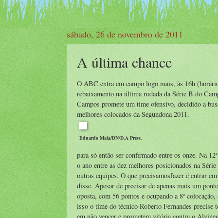
sábado, 26 de novembro de 2011
A última chance
O ABC entra em campo logo mais, às 16h (horário
rebaixamento na última rodada da Série B do Camp
Campos promete um time ofensivo, decidido a busca
melhores colocados da Segundona 2011.
Eduardo Maia/DN/D.A Press.
para só então ser confirmado entre os onze. Na 12
o ano entre as dez melhores posicionados na Série
outras equipes. O que precisamosfazer é entrar em
disse. Apesar de precisar de apenas mais um ponto
oposta, com 56 pontos e ocupando a 8ª colocação
isso o time do técnico Roberto Fernandes precise t
em não vencer e prometem vitória contra o Alvinegr