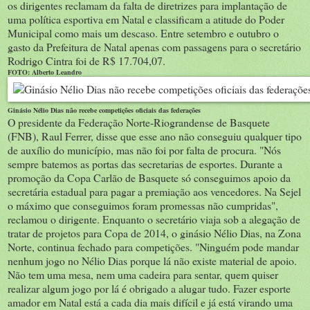
os dirigentes reclamam da falta de diretrizes para implantação de
uma política esportiva em Natal e classificam a atitude do Poder
Municipal como mais um descaso. Entre setembro e outubro o
gasto da Prefeitura de Natal apenas com passagens para o secretário
Rodrigo Cintra foi de R$ 17.704,07.
FOTO: Alberto Leandro
Ginásio Nélio Dias não recebe competições oficiais das federações
O presidente da Federação Norte-Riograndense de Basquete
(FNB), Raul Ferrer, disse que esse ano não conseguiu qualquer tipo
de auxílio do município, mas não foi por falta de procura. "Nós
sempre batemos as portas das secretarias de esportes. Durante a
promoção da Copa Carlão de Basquete só conseguimos apoio da
secretária estadual para pagar a premiação aos vencedores. Na Sejel
o máximo que conseguimos foram promessas não cumpridas",
reclamou o dirigente. Enquanto o secretário viaja sob a alegação de
tratar de projetos para Copa de 2014, o ginásio Nélio Dias, na Zona
Norte, continua fechado para competições. "Ninguém pode mandar
nenhum jogo no Nélio Dias porque lá não existe material de apoio.
Não tem uma mesa, nem uma cadeira para sentar, quem quiser
realizar algum jogo por lá é obrigado a alugar tudo. Fazer esporte
amador em Natal está a cada dia mais difícil e já está virando uma