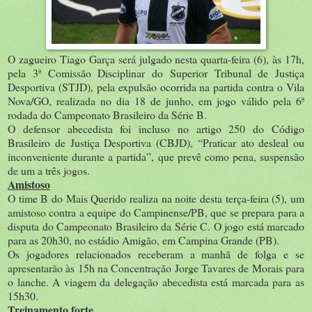
O zagueiro Tiago Garça será julgado nesta quarta-feira (6), às 17h,
pela 3ª Comissão Disciplinar do Superior Tribunal de Justiça
Desportiva (STJD), pela expulsão ocorrida na partida contra o Vila
Nova/GO, realizada no dia 18 de junho, em jogo válido pela 6ª
rodada do Campeonato Brasileiro da Série B.
O defensor abecedista foi incluso no artigo 250 do Código
Brasileiro de Justiça Desportiva (CBJD), “Praticar ato desleal ou
inconveniente durante a partida”, que prevê como pena, suspensão
de um a três jogos.
Amistoso
O time B do Mais Querido realiza na noite desta terça-feira (5), um
amistoso contra a equipe do Campinense/PB, que se prepara para a
disputa do Campeonato Brasileiro da Série C. O jogo está marcado
para as 20h30, no estádio Amigão, em Campina Grande (PB).
Os jogadores relacionados receberam a manhã de folga e se
apresentarão às 15h na Concentração Jorge Tavares de Morais para
o lanche. A viagem da delegação abecedista está marcada para as
15h30.
Treinamento forte