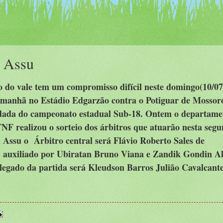
m Assu
do vale tem um compromisso difícil neste domingo(10/07
 manhã no Estádio Edgarzão contra o Potiguar de Mossoró
dada do campeonato estadual Sub-18. Ontem o departame
FNF realizou o sorteio dos árbitros que atuarão nesta seg
Assu o Árbitro central será Flávio Roberto Sales de
, auxiliado por Ubiratan Bruno Viana e Zandik Gondin Al
legado da partida será Kleudson Barros Julião Cavalcante