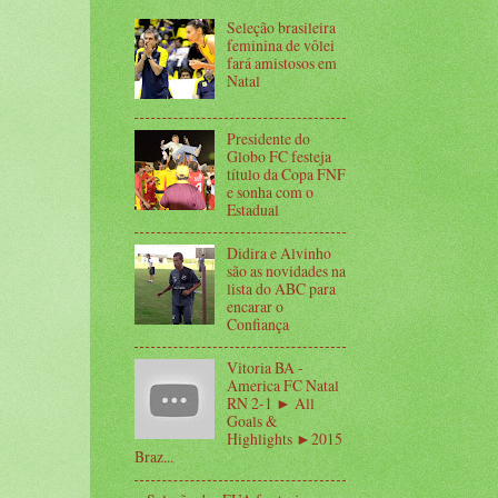
Seleção brasileira
feminina de vôlei
fará amistosos em
Natal
Presidente do
Globo FC festeja
título da Copa FNF
e sonha com o
Estadual
Didira e Alvinho
são as novidades na
lista do ABC para
encarar o
Confiança
Vitoria BA -
America FC Natal
RN 2-1 ► All
Goals &
Highlights ►2015
Braz...