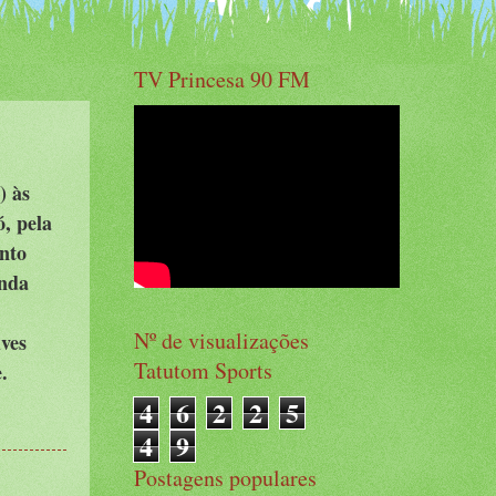
TV Princesa 90 FM
) às
, pela
nto
unda
Nº de visualizações
ves
Tatutom Sports
.
4
6
2
2
5
4
9
Postagens populares