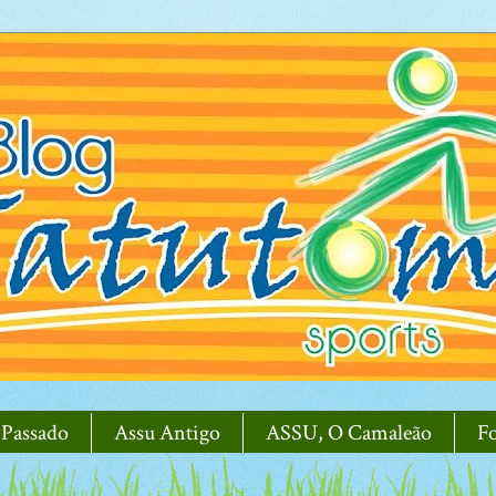
 Passado
Assu Antigo
ASSU, O Camaleão
F