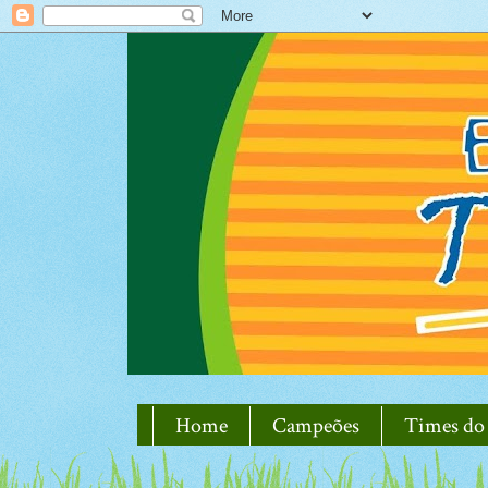
Home
Campeões
Times do