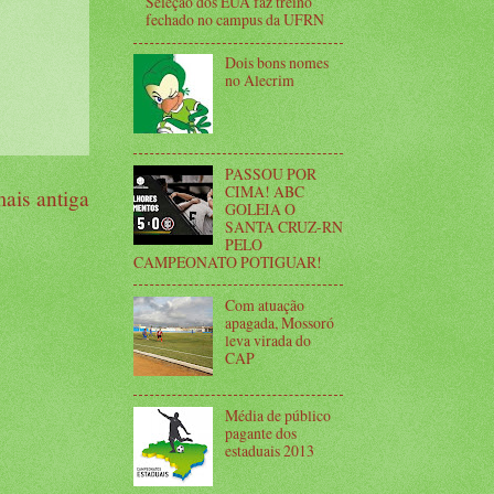
Seleção dos EUA faz treino
fechado no campus da UFRN
Dois bons nomes
no Alecrim
PASSOU POR
CIMA! ABC
ais antiga
GOLEIA O
SANTA CRUZ-RN
PELO
CAMPEONATO POTIGUAR!
Com atuação
apagada, Mossoró
leva virada do
CAP
Média de público
pagante dos
estaduais 2013