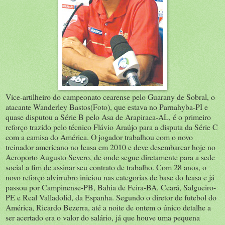
Vice-artilheiro do campeonato cearense pelo Guarany de Sobral, o
atacante Wanderley Bastos(Foto), que estava no Parnahyba-PI e
quase disputou a Série B pelo Asa de Arapiraca-AL, é o primeiro
reforço trazido pelo técnico Flávio Araújo para a disputa da Série C
com a camisa do América. O jogador trabalhou com o novo
treinador americano no Icasa em 2010 e deve desembarcar hoje no
Aeroporto Augusto Severo, de onde segue diretamente para a sede
social a fim de assinar seu contrato de trabalho. Com 28 anos, o
novo reforço alvirrubro iniciou nas categorias de base do Icasa e já
passou por Campinense-PB, Bahia de Feira-BA, Ceará, Salgueiro-
PE e Real Valladolid, da Espanha. Segundo o diretor de futebol do
América, Ricardo Bezerra, até a noite de ontem o único detalhe a
ser acertado era o valor do salário, já que houve uma pequena