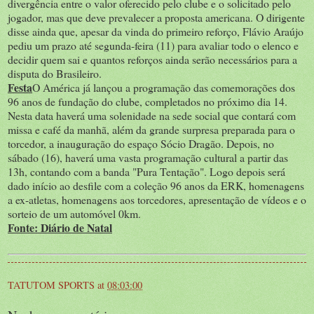
divergência entre o valor oferecido pelo clube e o solicitado pelo
jogador, mas que deve prevalecer a proposta americana. O dirigente
disse ainda que, apesar da vinda do primeiro reforço, Flávio Araújo
pediu um prazo até segunda-feira (11) para avaliar todo o elenco e
decidir quem sai e quantos reforços ainda serão necessários para a
disputa do Brasileiro.
Festa
O América já lançou a programação das comemorações dos
96 anos de fundação do clube, completados no próximo dia 14.
Nesta data haverá uma solenidade na sede social que contará com
missa e café da manhã, além da grande surpresa preparada para o
torcedor, a inauguração do espaço Sócio Dragão. Depois, no
sábado (16), haverá uma vasta programação cultural a partir das
13h, contando com a banda "Pura Tentação". Logo depois será
dado início ao desfile com a coleção 96 anos da ERK, homenagens
a ex-atletas, homenagens aos torcedores, apresentação de vídeos e o
sorteio de um automóvel 0km.
Fonte: Diário de Natal
TATUTOM SPORTS
at
08:03:00