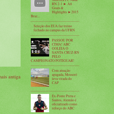
RN 2-1 ► All
Goals &
Highlights ►2015
Braz...
Seleção dos EUA faz treino
fechado no campus da UFRN
PASSOU POR
CIMA! ABC
GOLEIA O
SANTA CRUZ-RN
PELO
CAMPEONATO POTIGUAR!
Com atuação
apagada, Mossoró
ais antiga
leva virada do
CAP
Ex-Ponte Preta e
Santos, Alemão é
oficializado como
reforço do ABC