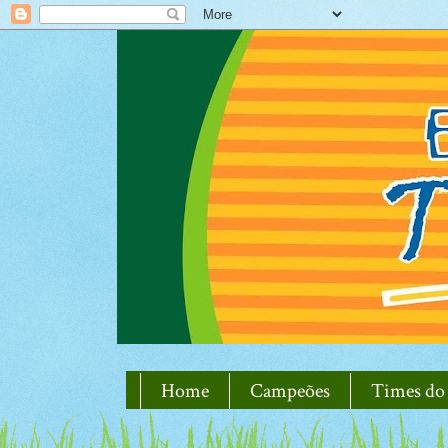
Home
Campeões
Times do