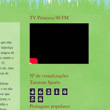
TV Princesa 90 FM
g que não
injustiça
m mágoa de
to muito e
. O
m ele, mas
eja de
Nº de visualizações
Tatutom Sports
lefone
 e eu não
4
6
2
1
0
sse que
5
8
uiram, o
enha a
Postagens populares
é bom,