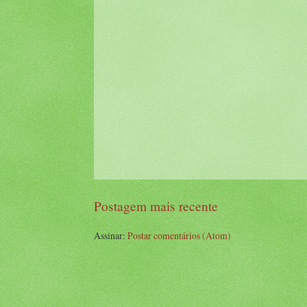
Postagem mais recente
Assinar:
Postar comentários (Atom)