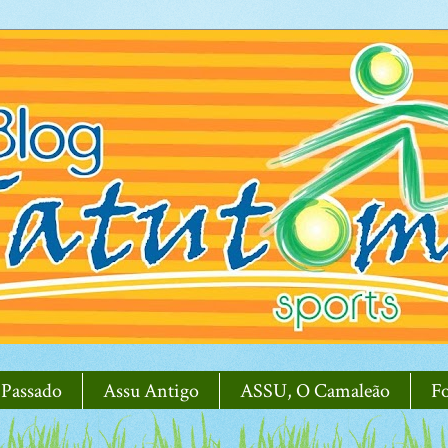
 Passado
Assu Antigo
ASSU, O Camaleão
F