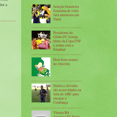
dor a
Seleção brasileira
feminina de vôlei
fará amistosos em
Natal
Presidente do
Globo FC festeja
título da Copa FNF
e sonha com o
Estadual
Dois bons nomes
no Alecrim
Didira e Alvinho
são as novidades na
lista do ABC para
encarar o
Confiança
Vitoria BA -
America FC Natal