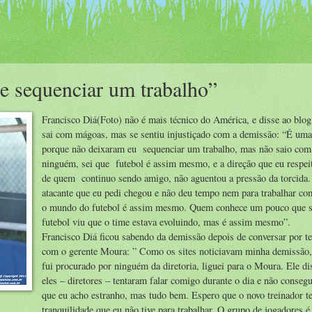
e sequenciar um trabalho”
Francisco Diá(Foto) não é mais técnico do América, e disse ao blo
sai com mágoas, mas se sentiu injustiçado com a demissão: “É uma 
porque não deixaram eu sequenciar um trabalho, mas não saio co
ninguém, sei que futebol é assim mesmo, e a direção que eu respei
de quem continuo sendo amigo, não aguentou a pressão da torcida
atacante que eu pedi chegou e não deu tempo nem para trabalhar co
o mundo do futebol é assim mesmo. Quem conhece um pouco que s
futebol viu que o time estava evoluindo, mas é assim mesmo”.
Francisco Diá ficou sabendo da demissão depois de conversar por te
com o gerente Moura: ” Como os sites noticiavam minha demissão,
fui procurado por ninguém da diretoria, liguei para o Moura. Ele di
eles – diretores – tentaram falar comigo durante o dia e não conseg
que eu acho estranho, mas tudo bem. Espero que o novo treinador t
tranquilidade que eu não tive para trabalhar. O grupo de jogadores 