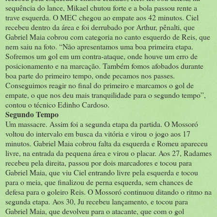
sequência do lance, Mikael chutou forte e a bola passou rente a
trave esquerda. O MEC chegou ao empate aos 42 minutos. Ciel
recebeu dentro da área e foi derrubado por Arthur, pênalti, que
Gabriel Maia cobrou com categoria no canto esquerdo de Reis, que
nem saiu na foto. “Não apresentamos uma boa primeira etapa.
Sofremos um gol em um contra-ataque, onde houve um erro de
posicionamento e na marcação. Também fomos afobados durante
boa parte do primeiro tempo, onde pecamos nos passes.
Conseguimos reagir no final do primeiro e marcamos o gol de
empate, o que nos deu mais tranquilidade para o segundo tempo”,
contou o técnico Edinho Cardoso.
Segundo Tempo
Um massacre. Assim foi a segunda etapa da partida. O Mossoró
voltou do intervalo em busca da vitória e virou o jogo aos 17
minutos. Gabriel Maia cobrou falta da esquerda e Romeu apareceu
livre, na entrada da pequena área e virou o placar. Aos 27, Radames
recebeu pela direita, passou por dois marcadores e tocou para
Gabriel Maia, que viu Ciel entrando livre pela esquerda e tocou
para o meia, que finalizou de perna esquerda, sem chances de
defesa para o goleiro Reis. O Mossoró continuou ditando o ritmo na
segunda etapa. Aos 30, Ju recebeu lançamento, e tocou para
Gabriel Maia, que devolveu para o atacante, que com o gol