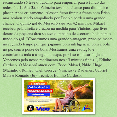
escancarado só teve o trabalho para empurrar para o fundo das
redes. 4 a 1. Aos 35, o Palmeira teve boa chance para diminuir o
placar. Após cruzamento, Alesson ficou frente a frente com Érico,
mas acabou sendo atrapalhado por Dodó e perdeu uma grande
chance. O quinto gol do Mossoró saiu aos 42 minutos. Mikael
recebeu pela direita e cruzou na medida para Vinícius, que livre
dentro da pequena área só teve o trabalho de escorar a bola para o
fundo do gol. “Construímos uma grande vantagem, principalmente
no segundo tempo por que jogamos com inteligência, com a bola
no pé, com a posse de bola. Mostramos uma evolução e
controlamos toda a a segunda etapa, por isso o placar foi justo.
Vencemos pelo nosso rendimento nos 45 minutos finais “, Edinho
Cardoso. O Mossoró atuou com: Érico; Mikael, Nildo, Hugo
(Marinho); Romeu, Ciel, George (Vinícius) e Radames; Gabriel
Maia e Romário (Ju). Técnico: Edinho Cardoso.