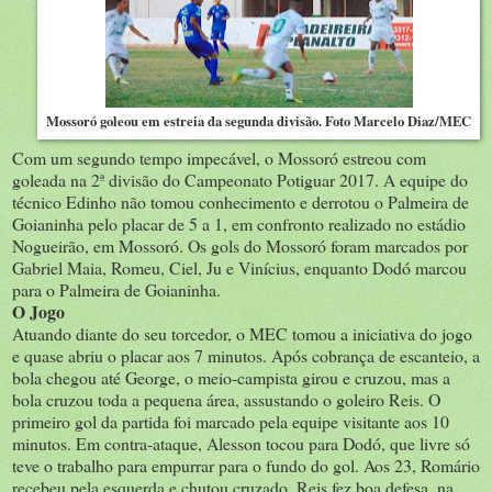
Mossoró goleou em estreia da segunda divisão. Foto Marcelo Diaz/MEC
Com um segundo tempo impecável, o Mossoró estreou com
goleada na 2ª divisão do Campeonato Potiguar 2017. A equipe do
técnico Edinho não tomou conhecimento e derrotou o Palmeira de
Goianinha pelo placar de 5 a 1, em confronto realizado no estádio
Nogueirão, em Mossoró. Os gols do Mossoró foram marcados por
Gabriel Maia, Romeu, Ciel, Ju e Vinícius, enquanto Dodó marcou
para o Palmeira de Goianinha.
O Jogo
Atuando diante do seu torcedor, o MEC tomou a iniciativa do jogo
e quase abriu o placar aos 7 minutos. Após cobrança de escanteio, a
bola chegou até George, o meio-campista girou e cruzou, mas a
bola cruzou toda a pequena área, assustando o goleiro Reis. O
primeiro gol da partida foi marcado pela equipe visitante aos 10
minutos. Em contra-ataque, Alesson tocou para Dodó, que livre só
teve o trabalho para empurrar para o fundo do gol. Aos 23, Romário
recebeu pela esquerda e chutou cruzado, Reis fez boa defesa, na