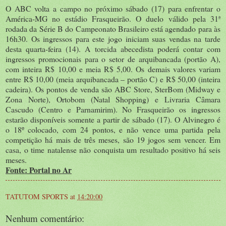
O ABC volta a campo no próximo sábado (17) para enfrentar o
América-MG no estádio Frasqueirão. O duelo válido pela 31ª
rodada da Série B do Campeonato Brasileiro está agendado para às
16h30. Os ingressos para este jogo iniciam suas vendas na tarde
desta quarta-feira (14). A torcida abecedista poderá contar com
ingressos promocionais para o setor de arquibancada (portão A),
com inteira R$ 10,00 e meia R$ 5,00. Os demais valores variam
entre R$ 10,00 (meia arquibancada – portão C) e R$ 50,00 (inteira
cadeira). Os pontos de venda são ABC Store, SterBom (Midway e
Zona Norte), Ortobom (Natal Shopping) e Livraria Câmara
Cascudo (Centro e Parnamirim). No Frasqueirão os ingressos
estarão disponíveis somente a partir de sábado (17). O Alvinegro é
o 18º colocado, com 24 pontos, e não vence uma partida pela
competição há mais de três meses, são 19 jogos sem vencer. Em
casa, o time natalense não conquista um resultado positivo há seis
meses.
Fonte: Portal no Ar
TATUTOM SPORTS
at
14:20:00
Nenhum comentário: